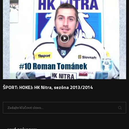
ŠPORT: HOKEJ: HK Nitra, sezóna 2013/2014
H
ľ
a
V
d