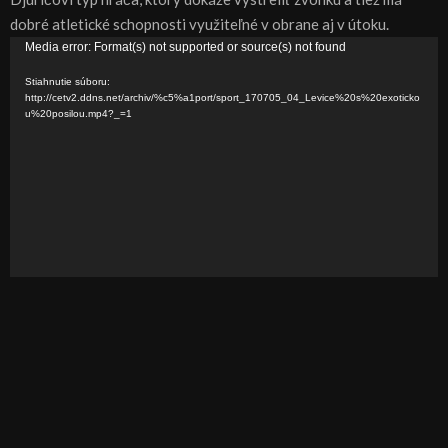
dobré atletické schopnosti využiteľné v obrane aj v útoku.
V
Media error: Format(s) not supported or source(s) not found
i
Stiahnutie súboru:
d
http://cetv2.ddns.net/archiv/%c5%a1port/sport_170705_04_Levice%20s%20exoticko
u%20posilou.mp4?_=1
e
o
p
r
e
h
r
á
v
a
č