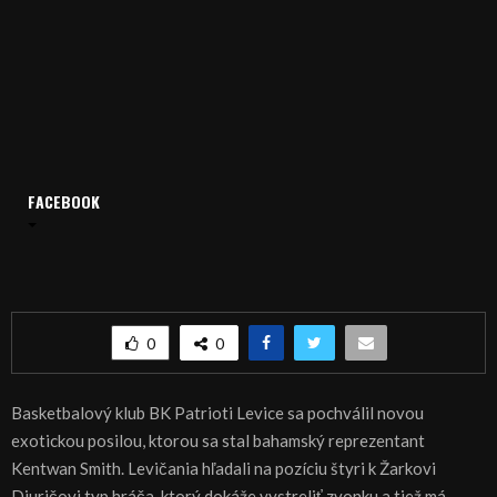
FACEBOOK
Domov
Archív
Šport
ŠPORT, BASKETBAL – Levice s exotickou posilou
ŠPORT, BASKETBAL – Levice s exotickou posilou
0
0
Basketbalový klub BK Patrioti Levice sa pochválil novou
exotickou posilou, ktorou sa stal bahamský reprezentant
Kentwan Smith. Levičania hľadali na pozíciu štyri k Žarkovi
Djuričovi typ hráča, ktorý dokáže vystreliť zvonku a tiež má