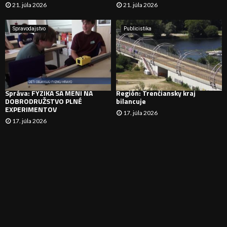
21. júla 2026
21. júla 2026
V
Spravodajstvo
Publicistika
A
N
I
Správa: FYZIKA SA MENÍ NA
Región: Trenčiansky kraj
E
DOBRODRUŽSTVO PLNÉ
bilancuje
EXPERIMENTOV
17. júla 2026
17. júla 2026