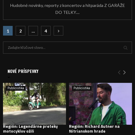
Hudobné novinky, reporty z koncertov a hitparáda Z GARÁŽE
DO TELKY....
Navigácia
1
2
…
4
v
H
článkoch
ľ
a
V
d
a
NOVÉ PRÍSPEVKY
Y
n
i
H
e
Publicistika
Publicistika
:
Ľ
A
D
Región: Legendárne preteky
Región: Richard Autner na
motocyklov ožili
Nitrianskom hrade
Á