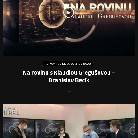
Na Rovinu s Klaudiou Gregušovou
Na rovinu s Klaudiou Gregušovou –
Branislav Becík
...