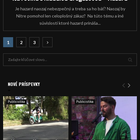
Je hazard naozaj nebezpečný a treba sa ho báť? Naozaj by
Nitre pomohol len celoplošný zákaz? Na túto tému a iné
súvislosti ktoré hazard prináša...
Navigácia
1
2
3
v
H
článkoch
ľ
a
V
d
a
NOVÉ PRÍSPEVKY
Y
n
i
H
e
Publicistika
Publicistika
:
Ľ
A
D