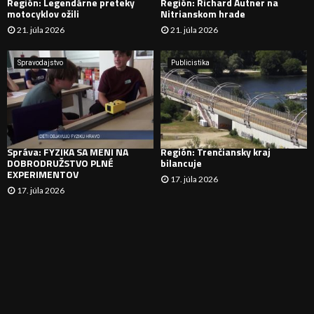
Región: Legendárne preteky
Región: Richard Autner na
motocyklov ožili
Nitrianskom hrade
Á
21. júla 2026
21. júla 2026
V
Spravodajstvo
Publicistika
A
N
I
Správa: FYZIKA SA MENÍ NA
Región: Trenčiansky kraj
E
DOBRODRUŽSTVO PLNÉ
bilancuje
EXPERIMENTOV
17. júla 2026
17. júla 2026