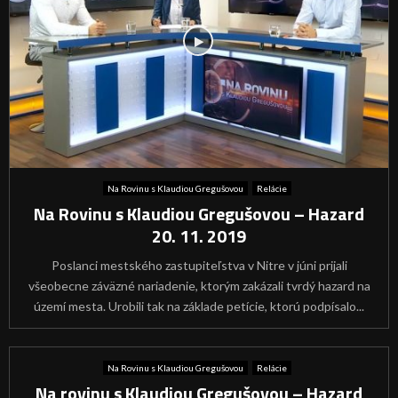
Na Rovinu s Klaudiou Gregušovou
Relácie
Na Rovinu s Klaudiou Gregušovou – Hazard
20. 11. 2019
Poslanci mestského zastupiteľstva v Nitre v júni prijali
všeobecne záväzné nariadenie, ktorým zakázali tvrdý hazard na
území mesta. Urobili tak na základe petície, ktorú podpísalo...
Na Rovinu s Klaudiou Gregušovou
Relácie
Na rovinu s Klaudiou Gregušovou – Hazard