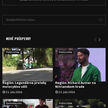
H
ľ
a
V
d
a
NOVÉ PRÍSPEVKY
Y
n
i
H
e
Publicistika
Publicistika
:
Ľ
A
D
Región: Legendárne preteky
Región: Richard Autner na
motocyklov ožili
Nitrianskom hrade
Á
21. júla 2026
21. júla 2026
V
Spravodajstvo
Publicistika
A