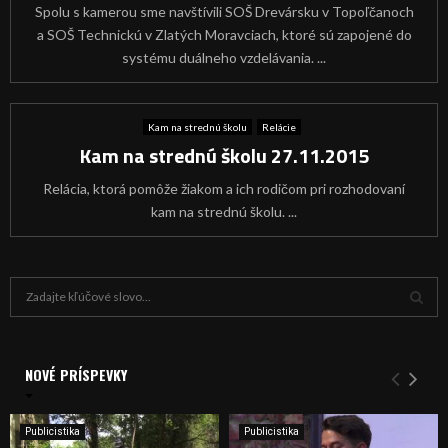
Spolu s kamerou sme navštívili SOŠ Drevársku v Topoľčanoch
a SOŠ Technickú v Zlatých Moravciach, ktoré sú zapojené do
systému duálneho vzdelávania. ...
Kam na strednú školu
Relácie
Kam na strednú školu 27.11.2015
Relácia, ktorá pomôže žiakom a ich rodičom pri rozhodovaní
kam na strednú školu. ...
H
ľ
a
V
d
a
NOVÉ PRÍSPEVKY
Y
n
i
H
e
Publicistika
Publicistika