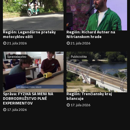
:
Ľ
A
D
Región: Legendárne preteky
Región: Richard Autner na
motocyklov ožili
Nitrianskom hrade
Á
21. júla 2026
21. júla 2026
V
Spravodajstvo
Publicistika
A
N
I
Správa: FYZIKA SA MENÍ NA
Región: Trenčiansky kraj
E
DOBRODRUŽSTVO PLNÉ
bilancuje
EXPERIMENTOV
17. júla 2026
17. júla 2026