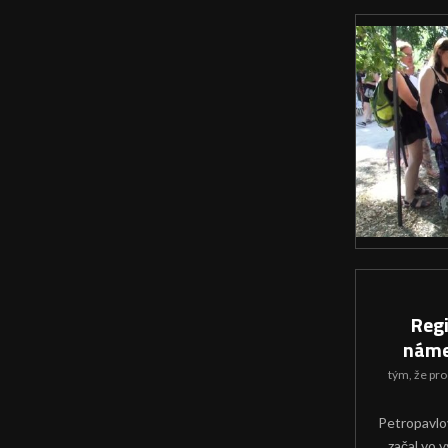
Reg
náme
tým, že
pro
Petropavlo
začal vo 