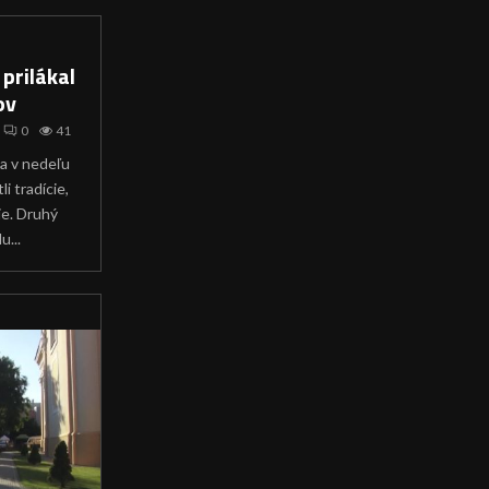
 prilákal
ov
0
41
sa v nedeľu
i tradície,
ie. Druhý
u...