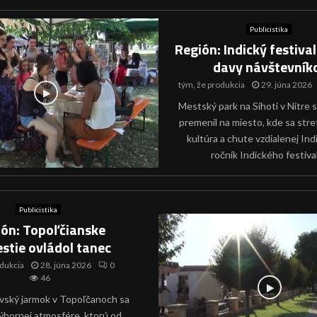
Publicistika
Región: Indický festival
davy návštevník
tým, že
produkcia
29. júna 2026
Mestský park na Sihoti v Nitre 
premenil na miesto, kde sa stretl
kultúra a chute vzdialenej Ind
ročník Indického festival
Publicistika
ión: Topoľčianske
stie ovládol tanec
dukcia
28. júna 2026
0
46
vský jarmok v Topoľčanoch sa
výbornej atmosfére, ktorú od