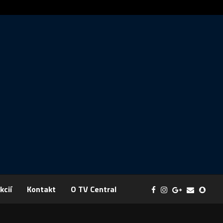
Správa: FYZIKA SA MENÍ NA DOBRODRUŽSTVO PLNÉ EXPERI
kcií
Kontakt
O TV Central