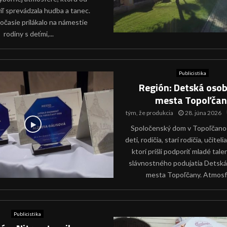
íľ sprevádzala hudba a tanec.
očasie prilákalo na námestie
rodiny s deťmi,...
Publicistika
Región: Detská oso
mesta Topoľčan
tým, že
produkcia
28. júna 2026
Spoločenský dom v Topoľčanoch
deti, rodičia, starí rodičia, učitelia
ktorí prišli podporiť mladé tal
slávnostného podujatia Detsk
mesta Topoľčany. Atmosfé
Publicistika