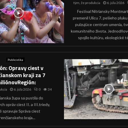
tým, že
produkcia
6. júla 2026
Festival Nitriansky Montmar
premenil Ulicu 7. pešieho pluku
pulzujúce centrum umenia, tvo
komunitného života. Jednodňov
spojilo kultúru, ekologické té
Publicistika
ón: Opravy ciest v
ianskom kraji za 7
iliónovRegión:
ukcia
6. júla 2026
0
34
anska župa sa pustila do
h opráv ciest II. a III.triedy,
é spravuje Správa ciest
renčianskeho kraja...