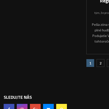
Regi
tým, že
pro
Pešia zóna 
plné hudb
Podujatie V
tohtoročn
Navigác
1
2
v
článko
SLEDUJTE NÁS