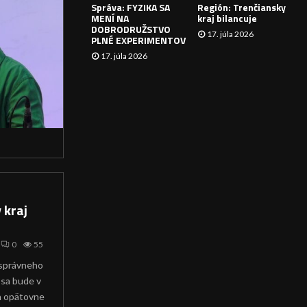
Správa: FYZIKA SA
Región: Trenčiansky
I
MENÍ NA
kraj bilancuje
DOBRODRUŽSTVO
17. júla 2026
E
PLNÉ EXPERIMENTOV
17. júla 2026
 kraj
0
55
správneho
 sa bude v
h opätovne