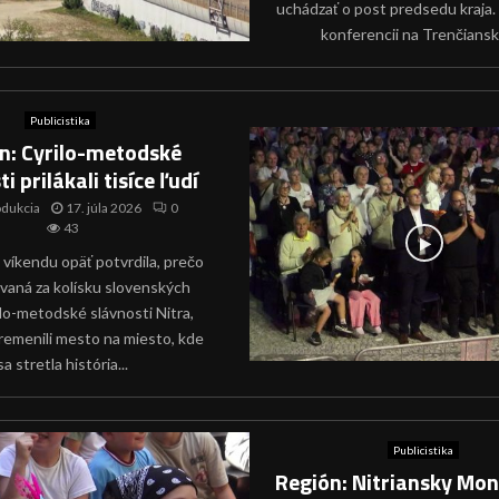
uchádzať o post predsedu kraja. 
konferencii na Trenčiansk
Publicistika
n: Cyrilo-metodské
i prilákali tisíce ľudí
odukcia
17. júla 2026
0
43
 víkendu opäť potvrdila, prečo
vaná za kolísku slovenských
ilo-metodské slávnosti Nitra,
premenili mesto na miesto, kde
sa stretla história...
Publicistika
Región: Nitriansky Mo