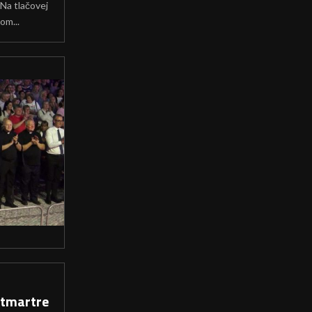
Na tlačovej
om...
ntmartre