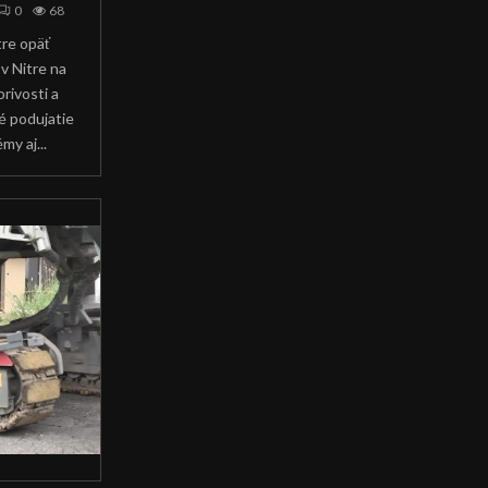
0
68
tre opäť
 v Nitre na
rivosti a
é podujatie
my aj...