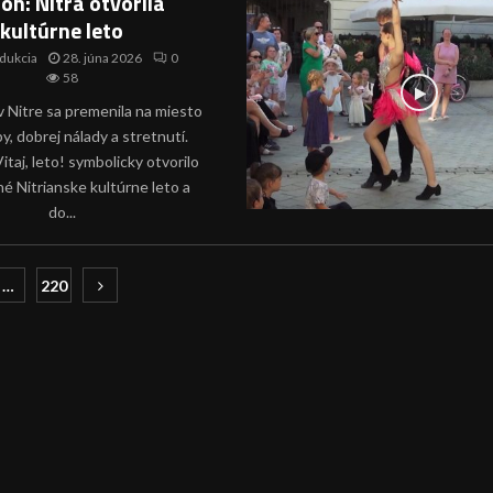
ón: Nitra otvorila
kultúrne leto
dukcia
28. júna 2026
0
58
v Nitre sa premenila na miesto
y, dobrej nálady a stretnutí.
itaj, leto! symbolicky otvorilo
é Nitrianske kultúrne leto a
do...
ia
…
220
ch