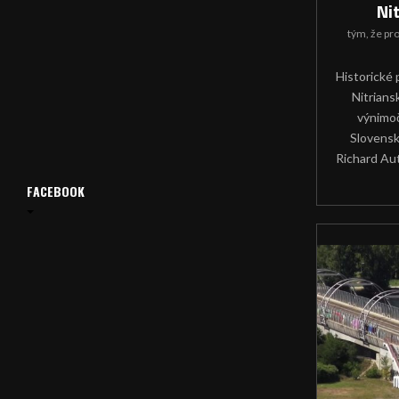
Ni
tým, že
pr
Historické 
Nitrians
výnimo
Slovensk
Richard Aut
FACEBOOK