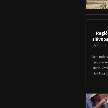
Regió
slávnost
tým, že
pr
Nitra počas
je považo
dejín. Cyr
milá Nitra 