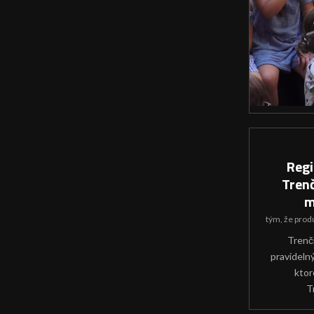
Regi
Trenč
m
tým, že
prod
Trenči
pravidelnýc
ktor
T