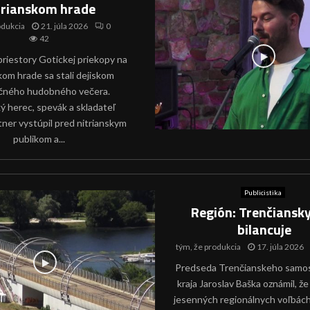
trianskom hrade
odukcia
21. júla 2026
0
42
priestory Gotickej priekopy na
kom hrade sa stali dejiskom
čného hudobného večera.
ý herec, spevák a skladateľ
ner vystúpil pred nitrianskym
publikom a...
Publicistika
Región: Trenčiansky
bilancuje
tým, že
produkcia
17. júla 2026
Predseda Trenčianskeho samo
kraja Jaroslav Baška oznámil, že
jesenných regionálnych voľbác