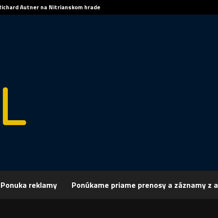
Richard Autner na Nitrianskom hrade
Ponuka reklamy
Ponúkame priame prenosy a záznamy z a