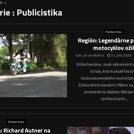
ív
ie : Publicistika
Publicistika
Región: Legendárne p
motocyklov ožil
tým, že
produkcia
21. júla 2026
Vôňa benzínu, zvuk výkonných
stroje, ktoré písali histó
československého motorizmu
Zoborských kasární v Nitre sa
premenil na dejisko Nitria
rýchlostných...
Publicistika
: Richard Autner na