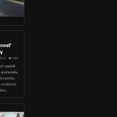
bnosť
y
0
143
 zaplnili
 aj priatelia,
enty počas
á osobnosť
ra...