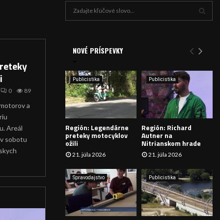
H
ľ
a
V
d
a
NOVÉ PRÍSPEVKY
Y
n
reteky
i
H
i
e
Publicistika
Publicistika
:
Ľ
0
89
 motorov a
A
riu
Región: Legendárne
Región: Richard
. Areál
D
preteky motocyklov
Autner na
 v sobotu
ožili
Nitrianskom hrade
Á
nskych
21. júla 2026
21. júla 2026
V
Spravodajstvo
Publicistika
A
N