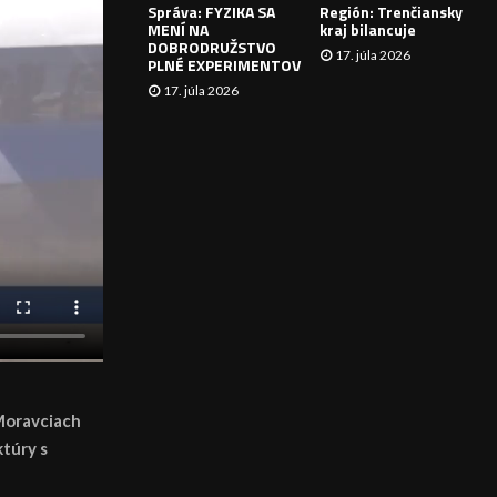
Správa: FYZIKA SA
Región: Trenčiansky
I
MENÍ NA
kraj bilancuje
DOBRODRUŽSTVO
17. júla 2026
E
PLNÉ EXPERIMENTOV
17. júla 2026
 Moravciach
ktúry s