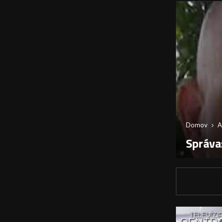
Domov
A
Správa