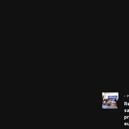
P
R
s
pr
e