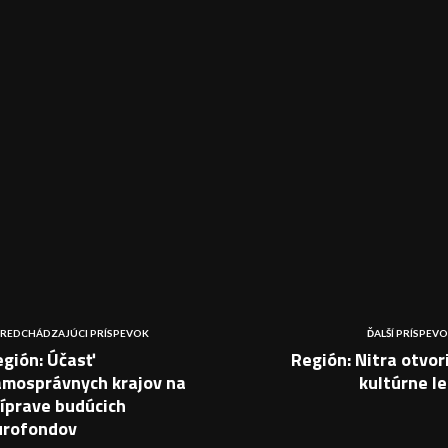
REDCHÁDZAJÚCI PRÍSPEVOK
ĎALŠÍ PRÍSPEV
egión: Účasť
Región: Nitra otvor
amosprávnych krajov na
kultúrne l
íprave budúcich
urofondov