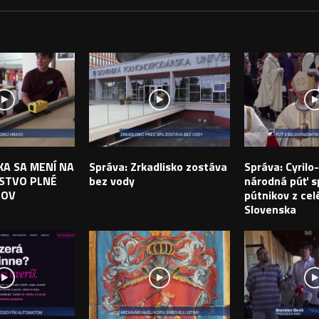
PEVKY
IKA SA MENÍ NA
Správa: Zrkadlisko zostáva
Správa: Cyril
STVO PLNÉ
bez vody
národná púť sp
TOV
pútnikov z cel
Slovenska