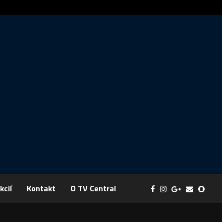
Správa: FYZIKA SA MENÍ NA DOBRODRUŽSTVO PLNÉ EXPERIM
kcií
Kontakt
O TV Central