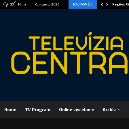
C
ov ožili
Región: R
Nitra
6. augusta 2026
NAJNOVŠIE
23
Home
TV Program
Online vysielanie
Archív