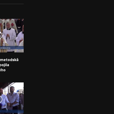
o-metodská
ojila
ého