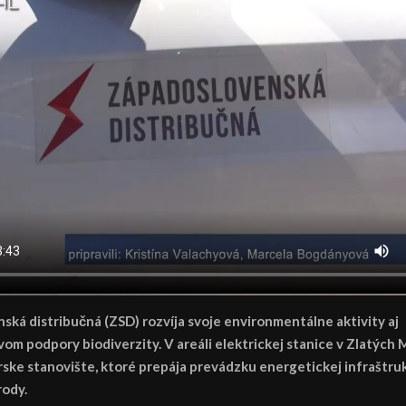
ká distribučná (ZSD) rozvíja svoje environmentálne aktivity aj
om podpory biodiverzity. V areáli elektrickej stanice v Zlatých
rske stanovište, ktoré prepája prevádzku energetickej infraštru
rody.