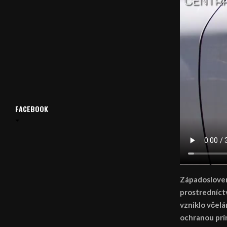
FACEBOOK
Západoslovens
prostredníctv
vzniklo včelá
ochranou prí