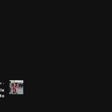
OK
ila
eto