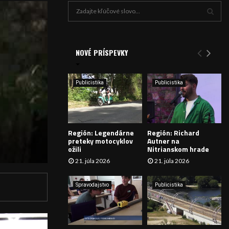
H
ľ
a
V
d
a
NOVÉ PRÍSPEVKY
Y
n
i
H
e
Publicistika
Publicistika
:
Ľ
A
Región: Legendárne
Región: Richard
D
preteky motocyklov
Autner na
ožili
Nitrianskom hrade
Á
21. júla 2026
21. júla 2026
V
Spravodajstvo
Publicistika
A
N