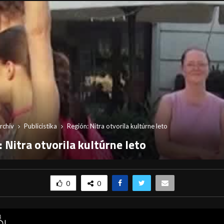
rchív
Publicistika
Región: Nitra otvorila kultúrne leto
 Nitra otvorila kultúrne leto
0
0