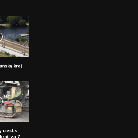
ansky kraj
 ciest v
raji za 7