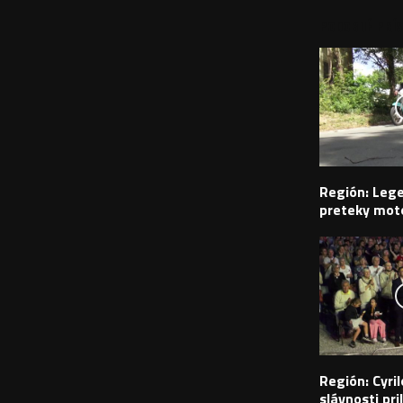
PODOBNÉ PRÍS
Región: Leg
preteky moto
Región: Cyr
slávnosti pril