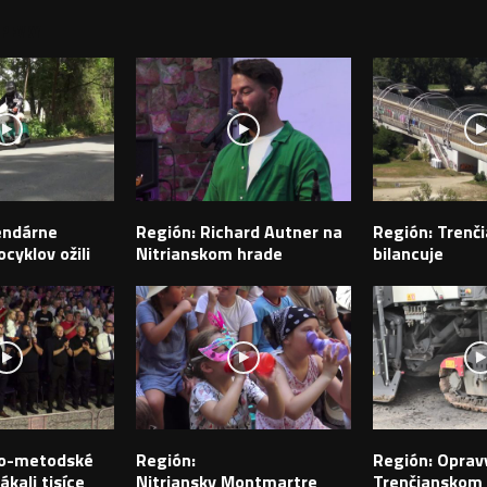
PEVKY
endárne
Región: Richard Autner na
Región: Trenči
cyklov ožili
Nitrianskom hrade
bilancuje
ilo-metodské
Región:
Región: Opravy
ákali tisíce
Nitriansky Montmartre
Trenčianskom k