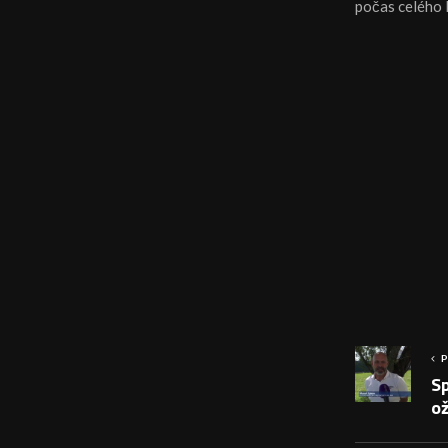
počas celého 
P
Sp
o