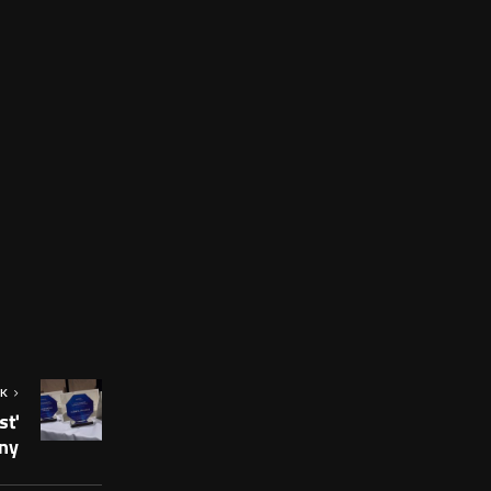
OK
sť
ny