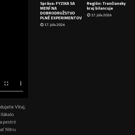
Správa: FYZIKA SA
Región: Trenčiansky
I
MENÍ NA
kraj bilancuje
DOBRODRUŽSTVO
17. júla 2026
E
PLNÉ EXPERIMENTOV
17. júla 2026
dujatie Vitaj,
ilákalo
a pestré
ať Nitru