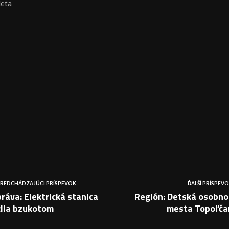
leta
REDCHÁDZAJÚCI PRÍSPEVOK
ĎALŠÍ PRÍSPEV
ráva: Elektrická stanica
Región: Detská osobno
žila bzukotom
mesta Topoľča