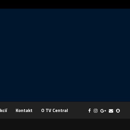
ráva: FYZIKA SA MENÍ NA DOBRODRUŽSTVO PLNÉ EXPERIMENTOV
kcií
Kontakt
O TV Central