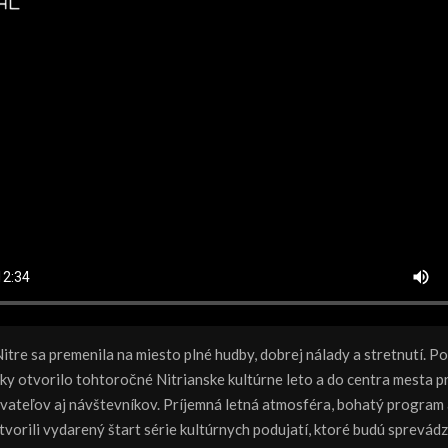
itre sa premenila na miesto plné hudby, dobrej nálady a stretnutí. Po
ky otvorilo tohtoročné Nitrianske kultúrne leto a do centra mesta pr
ateľov aj návštevníkov. Príjemná letná atmosféra, bohatý program 
vorili vydarený štart série kultúrnych podujatí, ktoré budú sprevádz