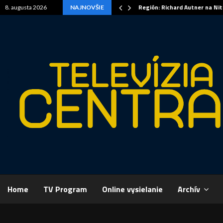
Región: Richard Autner na Ni
8. augusta 2026
NAJNOVŠIE
Home
TV Program
Online vysielanie
Archív