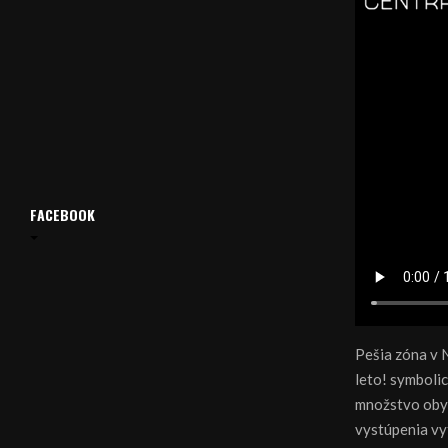
FACEBOOK
Pešia zóna v N
leto! symbolic
množstvo obyv
vystúpenia vyt