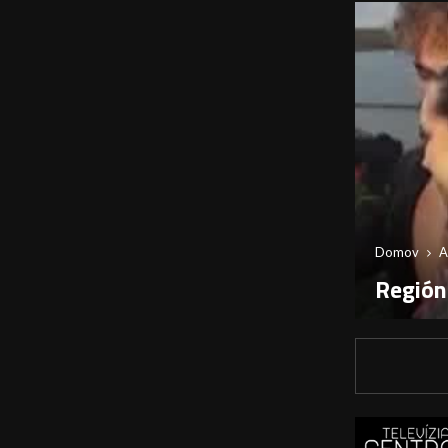
Domov
A
Región: