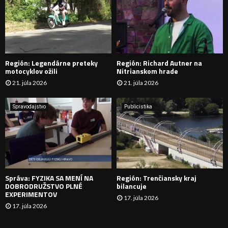
:
Ľ
A
D
Región: Legendárne preteky
Región: Richard Autner na
Á
motocyklov ožili
Nitrianskom hrade
21. júla 2026
21. júla 2026
V
A
Spravodajstvo
Publicistika
N
I
E
Správa: FYZIKA SA MENÍ NA
Región: Trenčiansky kraj
DOBRODRUŽSTVO PLNÉ
bilancuje
EXPERIMENTOV
17. júla 2026
17. júla 2026