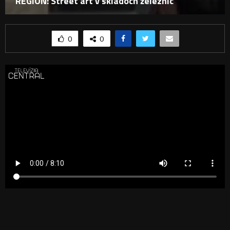
REGIÓN: Street art v skladoch železníc
0
0