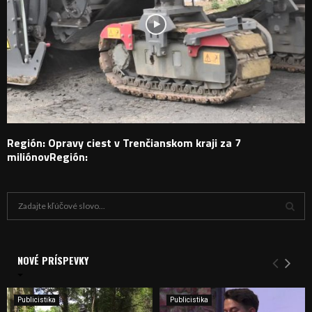
Región: Opravy ciest v Trenčianskom kraji za 7
miliónovRegión:
H
ľ
a
V
d
a
NOVÉ PRÍSPEVKY
Y
n
i
H
e
Publicistika
Publicistika