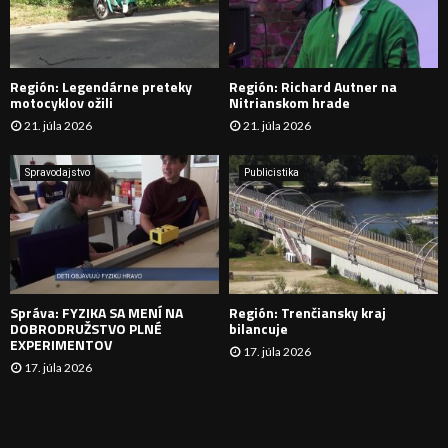
A
D
Región: Legendárne preteky
Región: Richard Autner na
Á
motocyklov ožili
Nitrianskom hrade
21. júla 2026
21. júla 2026
V
A
Spravodajstvo
Publicistika
N
I
E
Správa: FYZIKA SA MENÍ NA
Región: Trenčiansky kraj
DOBRODRUŽSTVO PLNÉ
bilancuje
EXPERIMENTOV
17. júla 2026
17. júla 2026