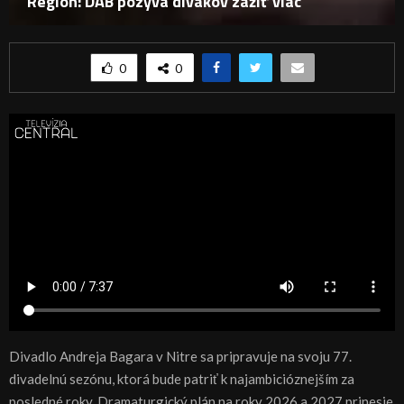
Región: DAB pozýva divákov zažiť viac
0
0
Divadlo Andreja Bagara v Nitre sa pripravuje na svoju 77.
divadelnú sezónu, ktorá bude patriť k najambicióznejším za
posledné roky. Dramaturgický plán na roky 2026 a 2027 prinesie