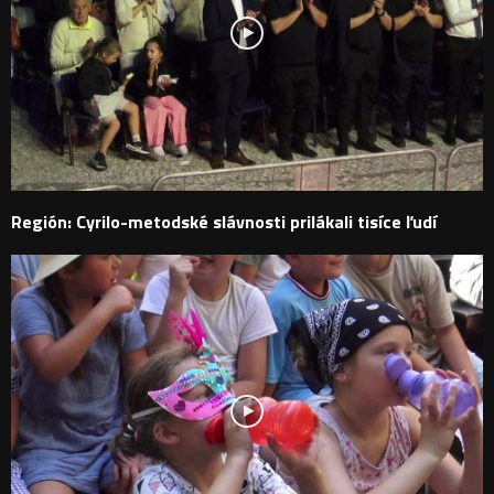
Región: Cyrilo-metodské slávnosti prilákali tisíce ľudí