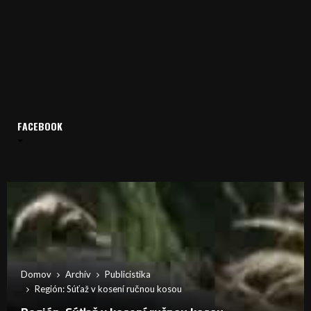
FACEBOOK
Domov
Archív
Publicistika
Región: Súťaž v kosení ručnou kosou