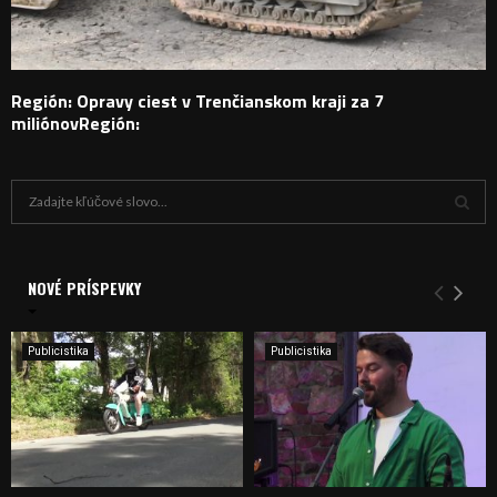
Región: Opravy ciest v Trenčianskom kraji za 7
miliónovRegión:
H
ľ
a
V
d
a
NOVÉ PRÍSPEVKY
Y
n
i
H
e
Publicistika
Publicistika
:
Ľ
A
D