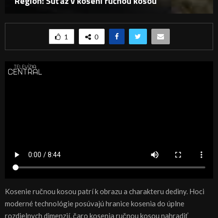
Región: Súťaž v kosení ručnou kosou
1
0
Kosenie ručnou kosou patrí k obrazu a charakteru dediny. Hoci
moderné technológie posúvajú hranice kosenia do úplne
rozdielnych dimenzií, čaro kosenia ručnou kosou nahradiť