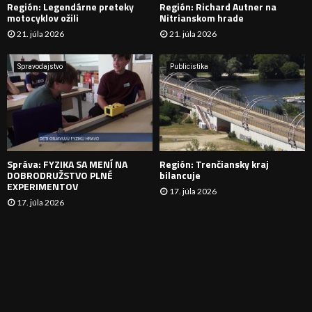
Región: Legendárne preteky
Región: Richard Autner na
Á
motocyklov ožili
Nitrianskom hrade
21. júla 2026
21. júla 2026
V
A
Spravodajstvo
Publicistika
N
I
E
Správa: FYZIKA SA MENÍ NA
Región: Trenčiansky kraj
DOBRODRUŽSTVO PLNÉ
bilancuje
EXPERIMENTOV
17. júla 2026
17. júla 2026