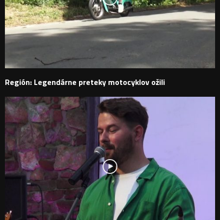
Región: Legendárne preteky motocyklov ožili