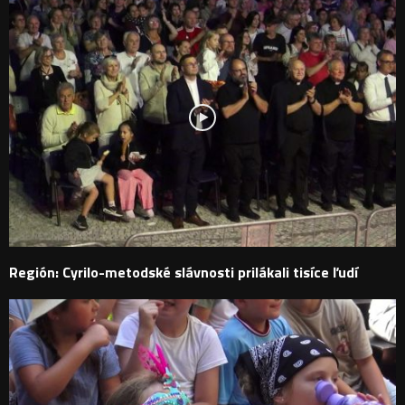
Región: Cyrilo-metodské slávnosti prilákali tisíce ľudí