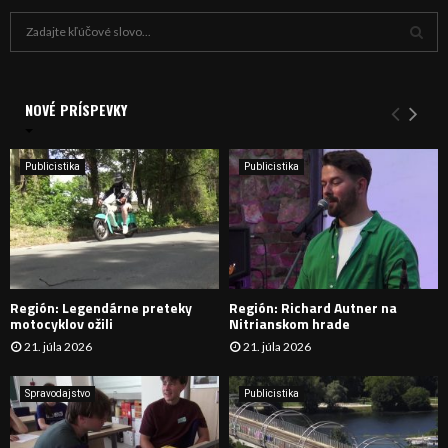
H
ľ
a
V
d
a
NOVÉ PRÍSPEVKY
Y
n
i
H
e
Publicistika
Publicistika
:
Ľ
A
D
Región: Legendárne preteky
Región: Richard Autner na
Á
motocyklov ožili
Nitrianskom hrade
21. júla 2026
21. júla 2026
V
A
Spravodajstvo
Publicistika
N