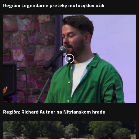
Región: Legendárne preteky motocyklov ožili
Región: Richard Autner na Nitrianskom hrade