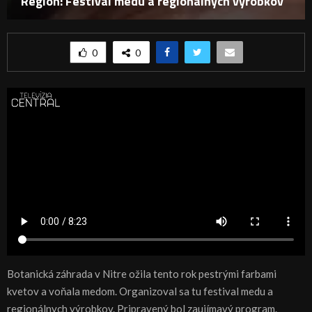
Región: Festival medu a regionálnych výrobkov
0
0
Botanická záhrada v Nitre ožila tento rok pestrými farbami
kvetov a voňala medom. Organizoval sa tu festival medu a
regionálnych výrobkov. Pripravený bol zaujímavý program.