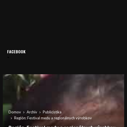
FACEBOOK
Domov
Archív
Publicistika
Región: Festival medu a regionálnych výrobkov