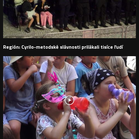
Región: Cyrilo-metodské slávnosti prilákali tisíce ľudí