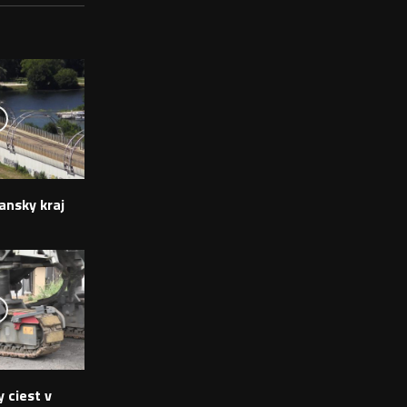
ansky kraj
 ciest v