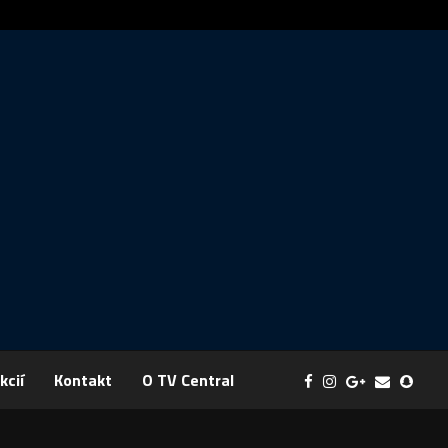
ráva: FYZIKA SA MENÍ NA DOBRODRUŽSTVO PLNÉ EXPERIMENTOV
kcií
Kontakt
O TV Central