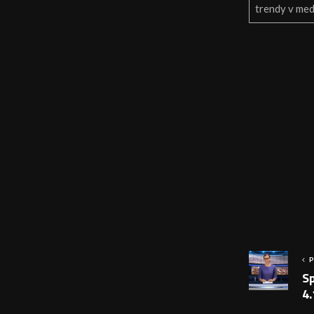
trendy v med
P
Sp
4