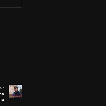
OK
na
na