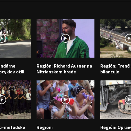
PEVKY
endárne
Región: Richard Autner na
Región: Trenči
cyklov ožili
Nitrianskom hrade
bilancuje
ilo-metodské
Región:
Región: Opravy