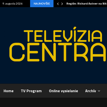
Región: Richard Autner na Ni
9. augusta 2026
NAJNOVŠIE
Home
TV Program
Online vysielanie
Archív