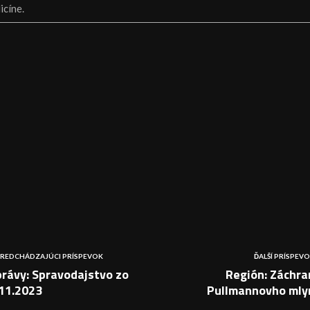
icíne.
REDCHÁDZAJÚCI PRÍSPEVOK
ĎALŠÍ PRÍSPEV
rávy: Spravodajstvo zo
Región: Záchra
.11.2023
Pullmannovho mly