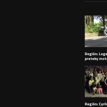
PODOBNÉ PRÍS
Región: Leg
preteky moto
Región: Cyr