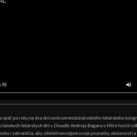
la opäť po roku na dva dni centrom medzinárodného lekárskeho kongr
trianskych lekárskych dní v Divadle Andreja Bagara v Nitre hostil od
nska i zahraničia, aby zdieľali navzájom svoje poznatky, skúsenosti a