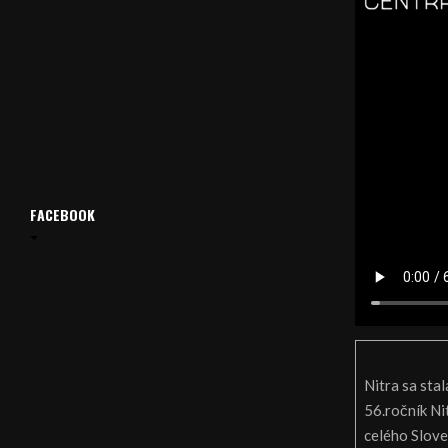
FACEBOOK
Nitra sa sta
56.ročník Ni
celého Slove