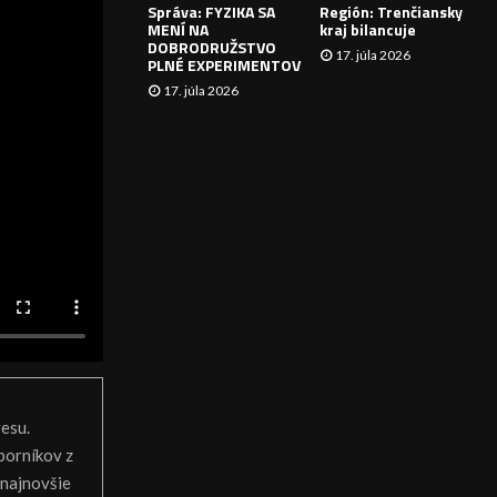
Správa: FYZIKA SA
Región: Trenčiansky
I
MENÍ NA
kraj bilancuje
DOBRODRUŽSTVO
17. júla 2026
E
PLNÉ EXPERIMENTOV
17. júla 2026
esu.
borníkov z
 najnovšie