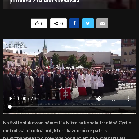
pútnikov z celého Slovenska
0
0
Na Svätoplukovom námestí v Nitre sa konala tradičná Cyrilo-
metodská národná púť, ktorá každoročne patrí k
najvýznamnejším cirkevným podujatiam na Slovensku. Na