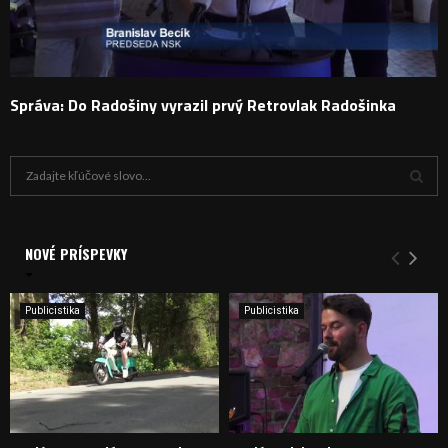
Správa: Do Radošiny vyrazil prvý Retrovlak Radošinka
H
ľ
a
V
d
a
NOVÉ PRÍSPEVKY
Y
n
i
H
e
Publicistika
Publicistika
:
Ľ
A
D