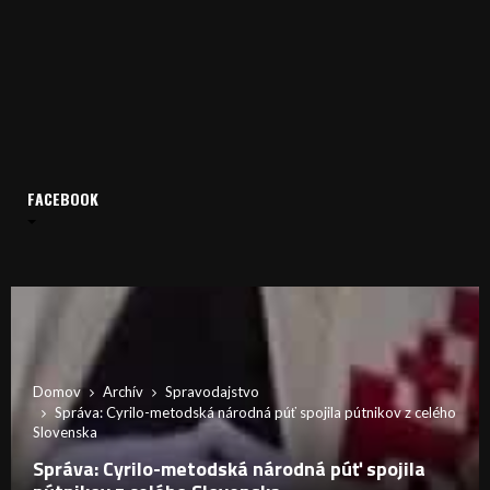
FACEBOOK
Domov
Archív
Spravodajstvo
Správa: Cyrilo-metodská národná púť spojila pútnikov z celého
Slovenska
Správa: Cyrilo-metodská národná púť spojila