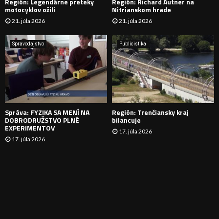
Región: Legendárne preteky
Región: Richard Autner na
Á
motocyklov ožili
Nitrianskom hrade
21. júla 2026
21. júla 2026
V
A
Spravodajstvo
Publicistika
N
I
E
Správa: FYZIKA SA MENÍ NA
Región: Trenčiansky kraj
DOBRODRUŽSTVO PLNÉ
bilancuje
EXPERIMENTOV
17. júla 2026
17. júla 2026