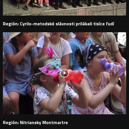
Región: Cyrilo-metodské slávnosti prilákali tisíce ľudí
Región: Nitriansky Montmartre