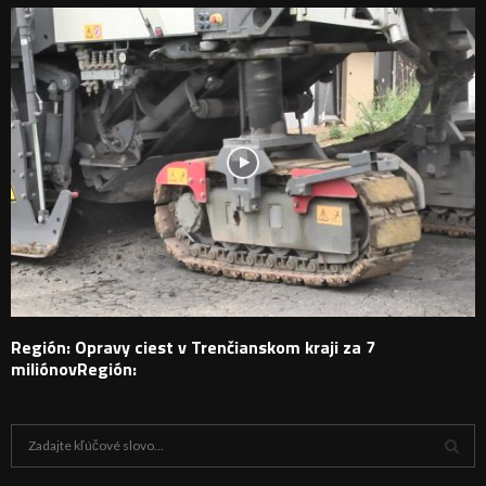
Región: Opravy ciest v Trenčianskom kraji za 7
miliónovRegión:
H
ľ
a