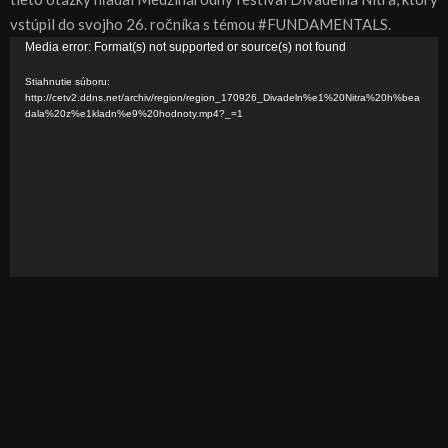
vstúpil do svojho 26. ročníka s témou #FUNDAMENTALS.
V
Media error: Format(s) not supported or source(s) not found
i
Stiahnutie súboru:
d
http://cetv2.ddns.net/archiv/region/region_170926_Divadeln%e1%20Nitra%20h%bea
dala%20z%e1kladn%e9%20hodnoty.mp4?_=1
e
o
p
r
e
h
r
á
v
a
č