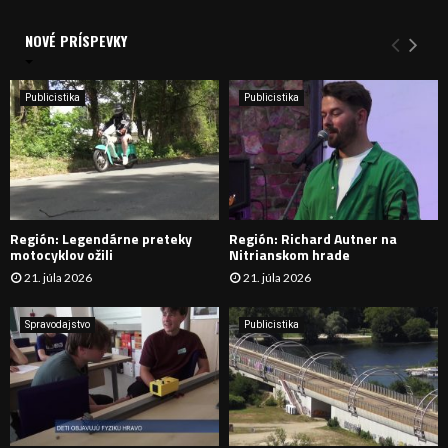
V
d
a
NOVÉ PRÍSPEVKY
Y
n
i
H
e
Publicistika
Publicistika
:
Ľ
A
D
Región: Legendárne preteky
Región: Richard Autner na
Á
motocyklov ožili
Nitrianskom hrade
21. júla 2026
21. júla 2026
V
A
Spravodajstvo
Publicistika
N
I
E