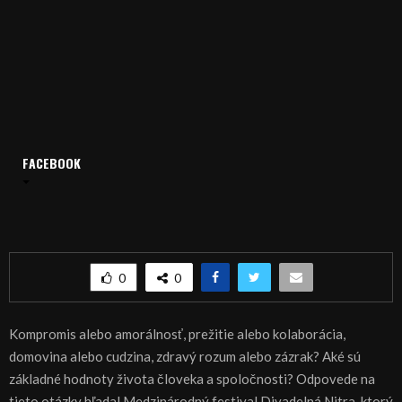
Domov
Archív
Publicistika
FACEBOOK
REGIÓN: Divadelná Nitra hľadala základné hodnoty
REGIÓN: Divadelná Nitra hľadala základné
hodnoty
0
0
Kompromis alebo amorálnosť, prežitie alebo kolaborácia,
domovina alebo cudzina, zdravý rozum alebo zázrak? Aké sú
základné hodnoty života človeka a spoločnosti? Odpovede na
tieto otázky hľadal Medzinárodný festival Divadelná Nitra, ktorý