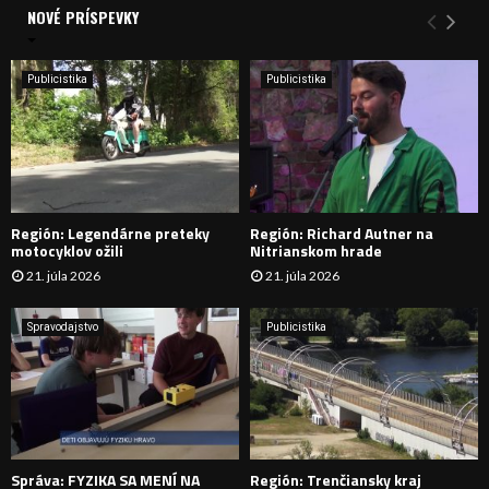
a
NOVÉ PRÍSPEVKY
Y
n
i
H
e
Publicistika
Publicistika
:
Ľ
A
D
Región: Legendárne preteky
Región: Richard Autner na
Á
motocyklov ožili
Nitrianskom hrade
21. júla 2026
21. júla 2026
V
A
Spravodajstvo
Publicistika
N
I
E
Správa: FYZIKA SA MENÍ NA
Región: Trenčiansky kraj