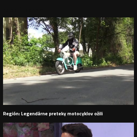
PODOBNÉ PRÍSPEVKY
Región: Legendárne preteky motocyklov ožili