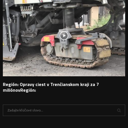
Región: Opravy ciest v Trenčianskom kraji za 7
miliónovRegión:
H
ľ
a
V
d