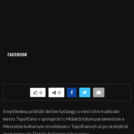
FACEBOOK
Domov
Archív
Publicistika
REGIÓN: Aj deti fašiangujú
REGIÓN: Aj deti fašiangujú
0
0
S myšlienkou priblížiť deťom fašiangy a viesť ich k tradíciám
mesto Topoľčany v spolupráci s Mládežníckym parlamentom a
Mestským kultúrnym strediskom v Topoľčanoch už po druhýkrát
zorganizovalo Detskú fašiangovú bavenicu.