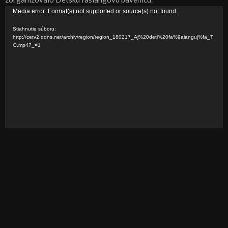
V
Media error: Format(s) not supported or source(s) not found
i
Stiahnutie súboru:
d
http://cetv2.ddns.net/archiv/region/region_180217_Aj%20deti%20fa%9aianguj%fa_T
O.mp4?_=1
e
o
p
r
e
h
r
á
v
a
č