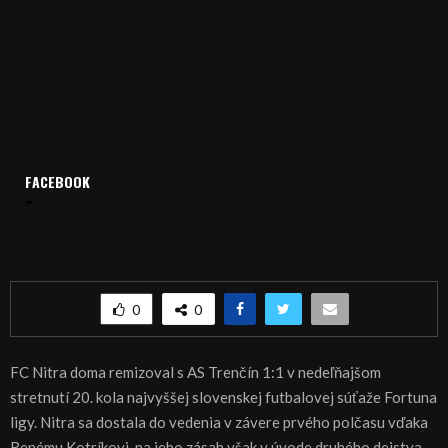
Domov
Archív
Šport
FACEBOOK
ŠPORT, FUTBAL – FC Nitra remizoval s AS Trenčín
ŠPORT, FUTBAL – FC Nitra remizoval s AS
Trenčín
0
0
FC Nitra doma remizoval s AS Trenčín 1:1 v nedeľňajšom
stretnutí 20. kola najvyššej slovenskej futbalovej súťaže Fortuna
ligy. Nitra sa dostala do vedenia v závere prvého polčasu vďaka
Renému Kotríkovi, na jeho zásah však v úvode druhého dejstva