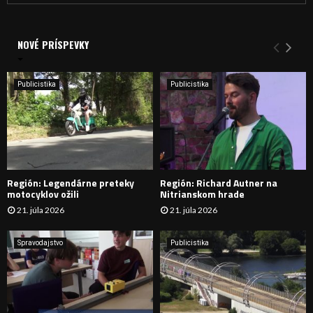
a
V
d
a
NOVÉ PRÍSPEVKY
Y
n
i
H
e
Publicistika
Publicistika
:
Ľ
A
D
Región: Legendárne preteky
Región: Richard Autner na
Á
motocyklov ožili
Nitrianskom hrade
21. júla 2026
21. júla 2026
V
A
Spravodajstvo
Publicistika
N
I