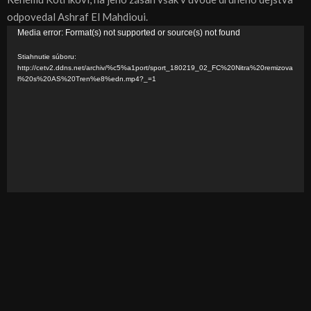
odpovedal Ashraf El Mahdioui.
V
Media error: Format(s) not supported or source(s) not found
i
Stiahnutie súboru:
d
http://cetv2.ddns.net/archiv/%c5%a1port/sport_180219_02_FC%20Nitra%20remizova
l%20s%20AS%20Tren%e8%edn.mp4?_=1
e
o
p
r
e
h
r
á
v
a
č