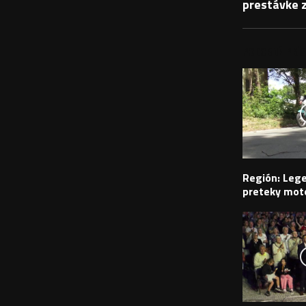
prestávke z
PODOBNÉ PRÍS
Región: Leg
preteky moto