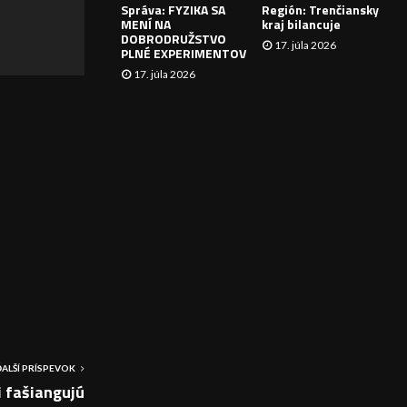
Správa: FYZIKA SA
Región: Trenčiansky
I
MENÍ NA
kraj bilancuje
DOBRODRUŽSTVO
17. júla 2026
E
PLNÉ EXPERIMENTOV
17. júla 2026
ĎALŠÍ PRÍSPEVOK
i fašiangujú