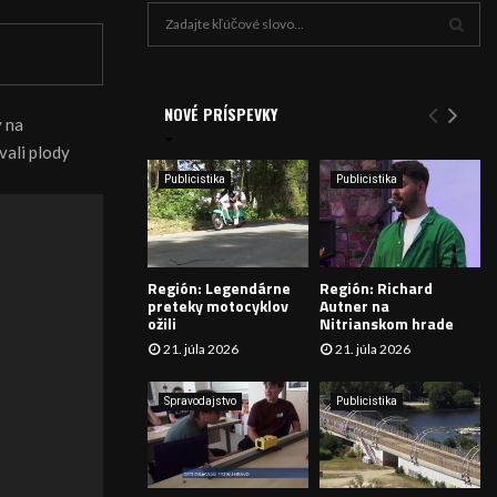
H
ľ
a
V
d
a
NOVÉ PRÍSPEVKY
Y
y na
n
vali plody
i
H
e
Publicistika
Publicistika
:
Ľ
A
Región: Legendárne
Región: Richard
D
preteky motocyklov
Autner na
ožili
Nitrianskom hrade
Á
21. júla 2026
21. júla 2026
V
Spravodajstvo
Publicistika
A
N