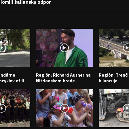
lomili šaliansky odpor
PEVKY
endárne
Región: Richard Autner na
Región: Trenči
cyklov ožili
Nitrianskom hrade
bilancuje