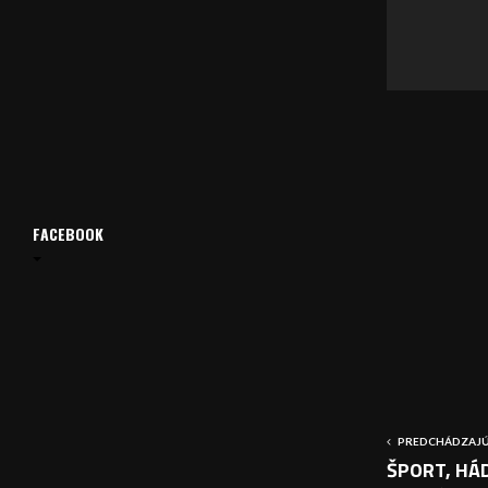
v
a
č
FACEBOOK
PREDCHÁDZAJÚ
ŠPORT, HÁD