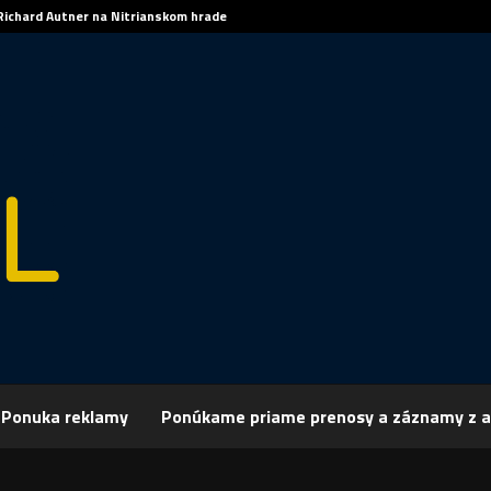
Richard Autner na Nitrianskom hrade
Ponuka reklamy
Ponúkame priame prenosy a záznamy z a
rchív
Publicistika
REGIÓN: Krása dreva
: Krása dreva