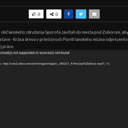
0
0
 občianskeho združenia Sporofa zavítali do mesta pod Zoborom, ab
stave- Krása dreva v priestoroch Ponitrianskeho múzea odprezento
j práce.
ormat(s) not supported or source(s) not found
ru: http://cetv2.ddns.net/archiv/region/region_180217_Kr%e1sa%20dreva.mp4?_=1