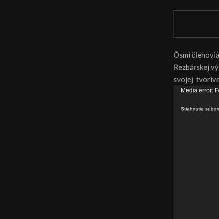
Ôsmi členovia
Rezbárskej vý
svojej tvorive
V
Media error: F
i
Stiahnutie súbo
d
e
o
p
r
e
h
r
á