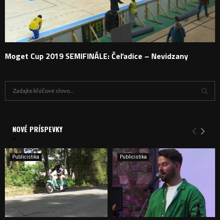
Moget Cup 2019 SEMIFINÁLE: Čeľadice – Nevidzany
H
ľ
a
V
d
a
NOVÉ PRÍSPEVKY
Y
n
i
H
e
Publicistika
Publicistika
:
Ľ
A
D