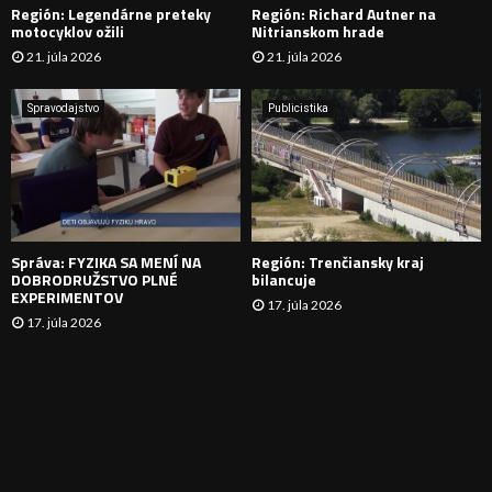
Región: Legendárne preteky
Región: Richard Autner na
Á
motocyklov ožili
Nitrianskom hrade
21. júla 2026
21. júla 2026
V
A
Spravodajstvo
Publicistika
N
I
E
Správa: FYZIKA SA MENÍ NA
Región: Trenčiansky kraj
DOBRODRUŽSTVO PLNÉ
bilancuje
EXPERIMENTOV
17. júla 2026
17. júla 2026