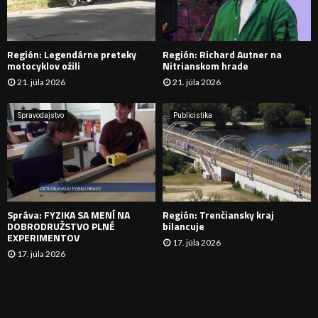
A
D
Región: Legendárne preteky
Región: Richard Autner na
Á
motocyklov ožili
Nitrianskom hrade
21. júla 2026
21. júla 2026
V
A
Spravodajstvo
Publicistika
N
I
E
Správa: FYZIKA SA MENÍ NA
Región: Trenčiansky kraj
DOBRODRUŽSTVO PLNÉ
bilancuje
EXPERIMENTOV
17. júla 2026
17. júla 2026