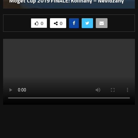
Moget Cup 2019 FINÁLE: Kolíňany – Nevidzany
0
0