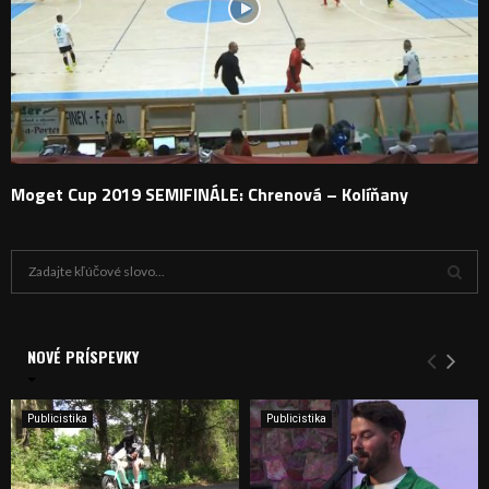
Moget Cup 2019 SEMIFINÁLE: Chrenová – Kolíňany
H
ľ
a
V
d
a
NOVÉ PRÍSPEVKY
Y
n
i
H
e
Publicistika
Publicistika
:
Ľ