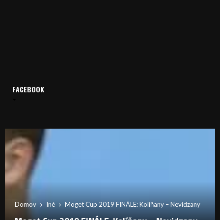
FACEBOOK
Domov
Iné
Moget Cup 2019 FINÁLE: Kolíňany – Nevidzany