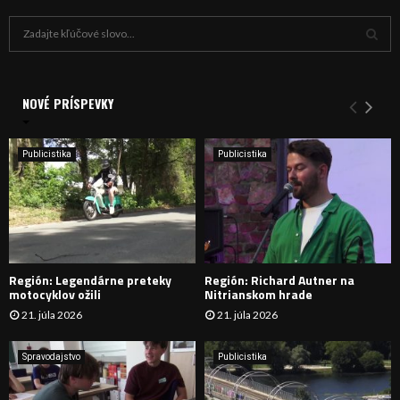
H
ľ
a
V
d
a
NOVÉ PRÍSPEVKY
Y
n
i
H
e
Publicistika
Publicistika
:
Ľ
A
D
Región: Legendárne preteky
Región: Richard Autner na
Á
motocyklov ožili
Nitrianskom hrade
21. júla 2026
21. júla 2026
V
A
Spravodajstvo
Publicistika
N