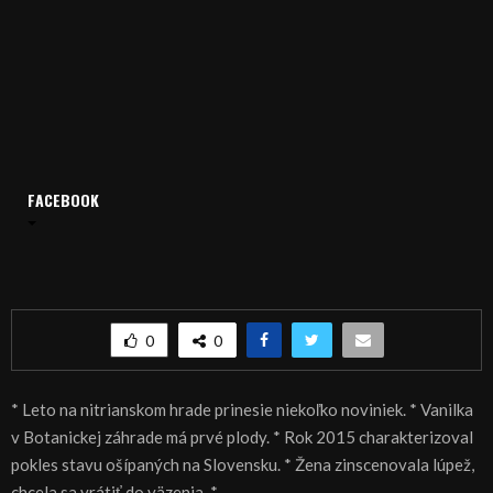
FACEBOOK
Domov
Archív
Spravodajstvo
SPRÁVY 29.04.2016
SPRÁVY 29.04.2016
0
0
* Leto na nitrianskom hrade prinesie niekoľko noviniek. * Vanilka
v Botanickej záhrade má prvé plody. * Rok 2015 charakterizoval
pokles stavu ošípaných na Slovensku. * Žena zinscenovala lúpež,
chcela sa vrátiť do väzenia. *