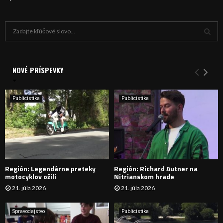
H
ľ
a
V
d
a
NOVÉ PRÍSPEVKY
Y
n
i
H
e
Publicistika
Publicistika
:
Ľ
A
D
Región: Legendárne preteky
Región: Richard Autner na
Á
motocyklov ožili
Nitrianskom hrade
21. júla 2026
21. júla 2026
V
A
Spravodajstvo
Publicistika