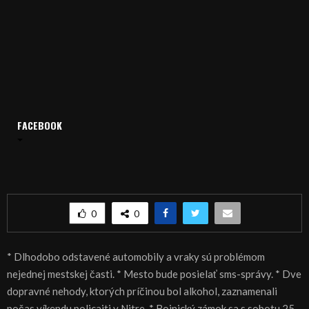
FACEBOOK
Domov
Archív
Spravodajstvo
SPRÁVY 20.03.2017
SPRÁVY 20.03.2017
0
0
* Dlhodobo odstavené automobily a vraky sú problémom
nejednej mestskej časti. * Mesto bude posielať sms-správy. * Dve
dopravné nehody, ktorých príčinou bol alkohol, zaznamenali
počas víkendu policajti v Nitre. * Bojnický zámok sa s sobotu 25.