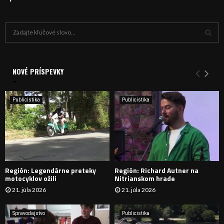
H
ľ
a
V
d
a
NOVÉ PRÍSPEVKY
Y
n
i
H
e
Publicistika
Publicistika
:
Ľ
A
D
Región: Legendárne preteky
Región: Richard Autner na
Á
motocyklov ožili
Nitrianskom hrade
21. júla 2026
21. júla 2026
V
A
Spravodajstvo
Publicistika