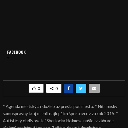
FACEBOOK
Domov
Archív
Spravodajstvo
SPRÁVY 18.04.2016
SPRÁVY 18.04.2016
0
0
* Agenda mestských služieb už prešla pod mesto. * Nitriansky
samosprávny kraj ocenil najlepších športovcov za rok 2015. *
Autistický obdivovateľ Sherlocka Holmesa našiel v záhrade
vidlami zapichnutého psa. Začína vlastné detektívne