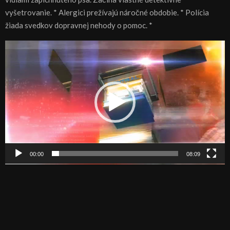
vyšetrovanie. * Alergici prežívajú náročné obdobie. * Polícia
žiada svedkov dopravnej nehody o pomoc. *
V
i
d
e
o
p
r
e
h
00:00
08:09
r
á
v
a
č