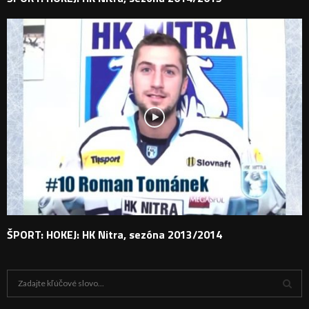
ŠPORT: HOKEJ: HK Nitra, sezóna 2013/2014
H
ľ
a