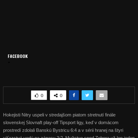
FACEBOOK
Domov
Archív
Šport
ŠPORT, HOKEJ – Nitra má finálový mečbal
ŠPORT, HOKEJ – Nitra má finálový mečbal
0
0
Hokejisti Nitry uspeli v stredajšom piatom stretnutí finále
slovenskej Slovnaft play-off Tipsport ligy, keď v domácom
prostredí zdolali Banskú Bystricu 6:4 a v sérii hranej na štyri
víťazstvá vedú na zápasy 3:2. Mužstvo spod Zobora už len jeden