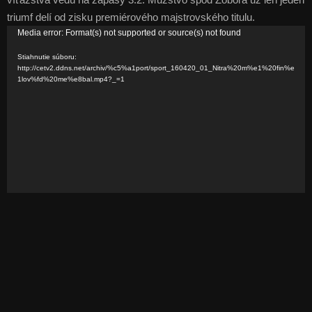
triumf delí od zisku premiérového majstrovského titulu.
V
Media error: Format(s) not supported or source(s) not found
i
Stiahnutie súboru:
d
http://cetv2.ddns.net/archiv/%c5%a1port/sport_160420_01_Nitra%20m%e1%20fin%e
1lov%fd%20me%e8bal.mp4?_=1
e
o
p
r
e
h
r
á
v
a
č