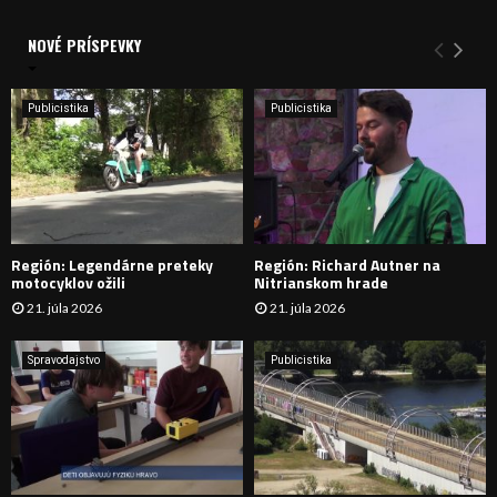
V
d
a
NOVÉ PRÍSPEVKY
Y
n
i
H
e
Publicistika
Publicistika
:
Ľ
A
D
Región: Legendárne preteky
Región: Richard Autner na
Á
motocyklov ožili
Nitrianskom hrade
21. júla 2026
21. júla 2026
V
A
Spravodajstvo
Publicistika
N
I
E