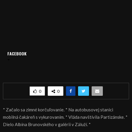
FACEBOOK
Domov
Archív
Spravodajstvo
SPRÁVY 09.11.2015
SPRÁVY 09.11.2015
0
0
* Začalo sa zimné korčuľovanie. * Na autobusovej stanici
mobilná čakáreň s vykurovaním. * Vláda navštívila Partizánske. *
Dielo Albína Brunovského v galérii v Záluží. *