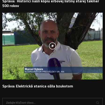
Správa: Historici našli kópiu erbovej listiny starej takmer
500 rokov
Správa: Elektrická stanica ožila bzukotom
H