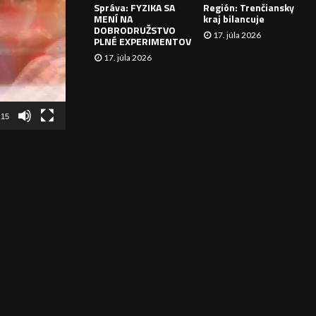
Správa: FYZIKA SA
Región: Trenčiansky
I
MENÍ NA
kraj bilancuje
DOBRODRUŽSTVO
17. júla 2026
E
PLNÉ EXPERIMENTOV
17. júla 2026
:15