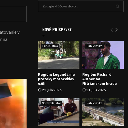
H
ľ
a
V
d
a
NOVÉ PRÍSPEVKY
Y
ratovanie v
n
r na
i
H
e
Publicistika
Publicistika
:
Ľ
A
Región: Legendárne
Región: Richard
D
preteky motocyklov
Autner na
ožili
Nitrianskom hrade
Á
21. júla 2026
21. júla 2026
V
Spravodajstvo
Publicistika
A
N