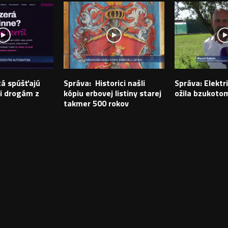
tá spúšťajú
Správa: Historici našli
Správa: Elektr
i drogám z
kópiu erbovej listiny starej
ožila bzukoto
takmer 500 rokov