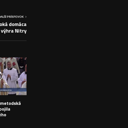
ĎALŠÍ PRÍSPEVOK
soká domáca
výhra Nitry
o-metodská
ojila
ého