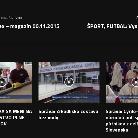
CI PRÍSPEVOK
ve – magazín 06.11.2015
ŠPORT, FUTBAL: Vy
PEVKY
IKA SA MENÍ NA
Správa: Zrkadlisko zostáva
Správa: Cyril
STVO PLNÉ
bez vody
národná púť sp
TOV
pútnikov z cel
Slovenska