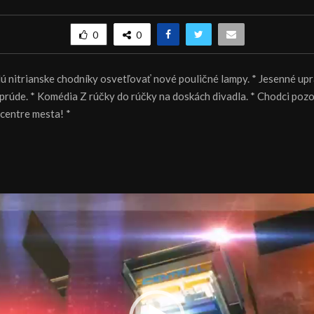
0
0
ú nitrianske chodníky osvetľovať nové pouličné lampy. * Jesenné up
 prúde. * Komédia Z rúčky do rúčky na doskách divadla. * Chodci pozo
centre mesta! *