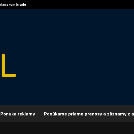
trianskom hrade
Sp
Ponuka reklamy
Ponúkame priame prenosy a záznamy z a
rchív
Spravodajstvo
SPRÁVY 06.11.2015
 06.11.2015