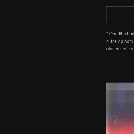
* Onedlho bud
Nitre v plnom
obmedzenie v 
V
i
d
e
o
p
r