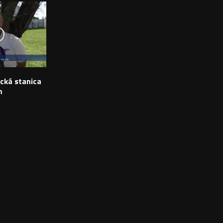
ická stanica
m