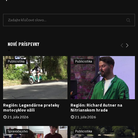
H
ľ
a
V
d
a
NOVÉ PRÍSPEVKY
Y
n
i
H
e
Publicistika
Publicistika
:
Ľ
A
D
Región: Legendárne preteky
Región: Richard Autner na
Á
motocyklov ožili
Nitrianskom hrade
21. júla 2026
21. júla 2026
V
A
Spravodajstvo
Publicistika