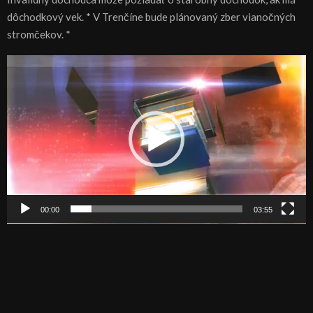
dôchodkový vek. * V Trenčíne bude plánovaný zber vianočných
stromčekov. *
V
i
d
e
o
p
r
e
h
00:00
03:55
r
á
v
a
č