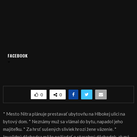
FACEBOOK
Domov
Archív
Spravodajstvo
SPRÁVY 04.01.2017
SPRÁVY 04.01.2017
0
0
* Mesto Nitra plánuje prestavať ubytovňu na Hlbokej ulici na
bytový dom. * Neznámy muž sa vlámal do bytu, napadol jeho
majiteľku. * Za hrsť sušených sliviek hrozí žene väzenie. *
Invalidný dôchodca môže požiadať o starobný dôchodok, ak má