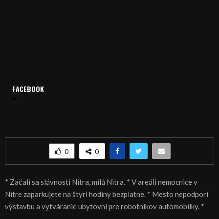
FACEBOOK
Domov
Archív
Spravodajstvo
SPRÁVY 03.07.2017
SPRÁVY 03.07.2017
0
0
* Začali sa slávnosti Nitra, milá Nitra. * V areáli nemocnice v
Nitre zaparkujete na štyri hodiny bezplatne. * Mesto nepodporí
výstavbu a vytváranie ubytovní pre robotníkov automobilky. *