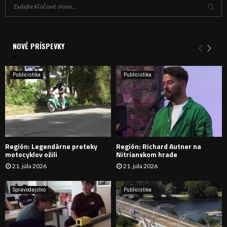
H
ľ
a
V
d
a
NOVÉ PRÍSPEVKY
Y
n
i
H
e
Publicistika
Publicistika
:
Ľ
A
D
Región: Legendárne preteky
Región: Richard Autner na
Á
motocyklov ožili
Nitrianskom hrade
21. júla 2026
21. júla 2026
V
A
Spravodajstvo
Publicistika
N