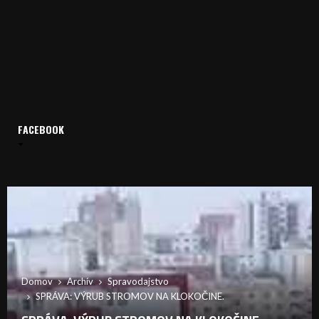
FACEBOOK
Domov
Archív
Spravodajstvo
SPRÁVA: VÝRUB STROMOV NA KLOKOČINE.