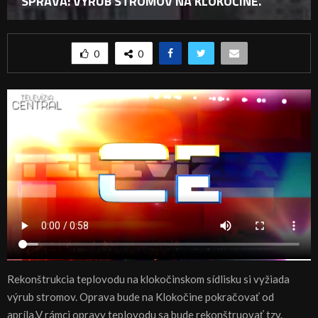
SPRÁVA: VÝRUB STROMOV NA KLOKOČINE.
0
0
Rekonštrukcia teplovodu na klokočinskom sídlisku si vyžiada
výrub stromov. Oprava bude na Klokočine pokračovať od
apríla,V rámci opravy teplovodu sa bude rekonštruovať tzv.