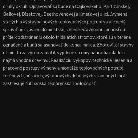
druhý okruh. Opravovať sa bude na Čajkovského, Partizánskej,
Bellovej, Bizetovej, Beethovenovej a Kmeťovej ulici. „Výmena
starých a výstavba nových teplovodných potrubí sa ale nedá
spraviť bez zásahu do mestskej zelene. Stavebnou činnosťou
príde k odstráneniu okolo tridsiatich stromov, ktoré sú v teréne
označené a budú sa asanovať do konca marca. Zhotoviteľ stavby
už mestu za výrub zaplatil, vypílené stromy nahradia mladé a
najmä vhodné dreviny. „Realizáciu výkopov, technické riešenia a
pracovné postupy výmeny a montáže teplovodných potrubí,
terénnych, búracích, výkopových alebo iných stavebných prác
zastrešuje Nitrianska teplárenská spoločnosť.