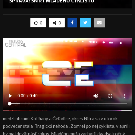
SPRÁVA: SMRŤ MLADÉHO CYKLISTU
0
0
medzi obcami Kolíňany a Čeľadice, okres Nitra sa v utorok
podvečer stala Tragická nehoda . Zomrel po nej cyklista, v apríli
by mal devätnásť rokov. Mladého muža zachytil dvadsaťročný