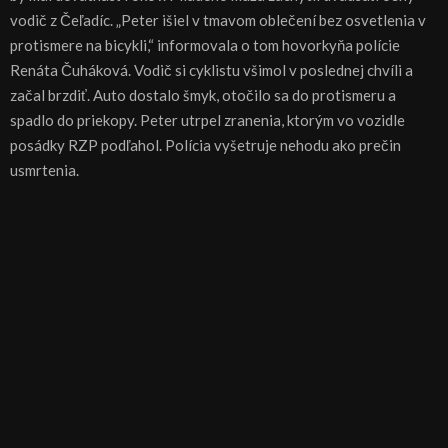
vodič z Čeľadíc. „Peter išiel v tmavom oblečení bez osvetlenia v
protismere na bicykli,“ informovala o tom hovorkyňa polície
Renáta Čuháková. Vodič si cyklistu všimol v poslednej chvíli a
začal brzdiť. Auto dostalo šmyk, otočilo sa do protismeru a
spadlo do priekopy. Peter utrpel zranenia, ktorým vo vozidle
posádky RZP podľahol. Polícia vyšetruje nehodu ako prečin
usmrtenia.