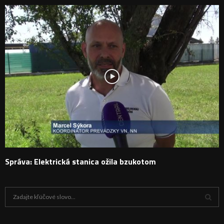
Správa: Elektrická stanica ožila bzukotom
H
ľ
a
V
d