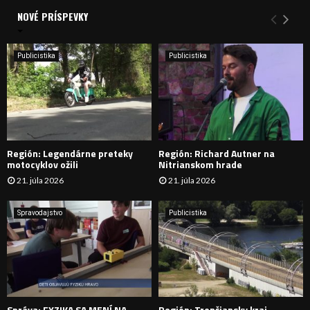
a
NOVÉ PRÍSPEVKY
Y
n
i
H
e
Publicistika
Publicistika
:
Ľ
A
D
Región: Legendárne preteky
Región: Richard Autner na
Á
motocyklov ožili
Nitrianskom hrade
21. júla 2026
21. júla 2026
V
A
Spravodajstvo
Publicistika
N
I
E
Správa: FYZIKA SA MENÍ NA
Región: Trenčiansky kraj