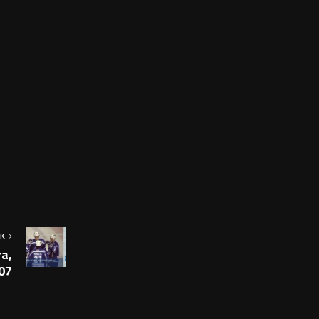
OK
ra,
07