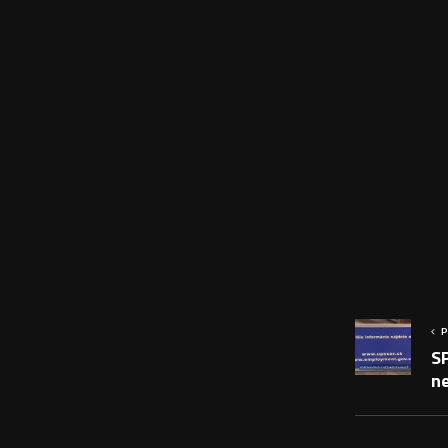
P
S
n