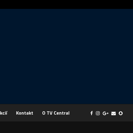
ráva: FYZIKA SA MENÍ NA DOBRODRUŽSTVO PLNÉ EXPERIMENTOV
kcií
Kontakt
O TV Central