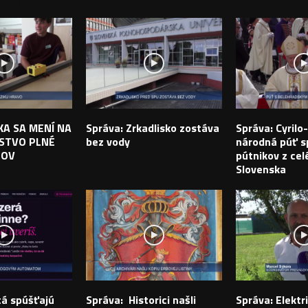
PEVKY
IKA SA MENÍ NA
Správa: Zrkadlisko zostáva
Správa: Cyril
STVO PLNÉ
bez vody
národná púť sp
TOV
pútnikov z cel
Slovenska
tá spúšťajú
Správa: Historici našli
Správa: Elektr