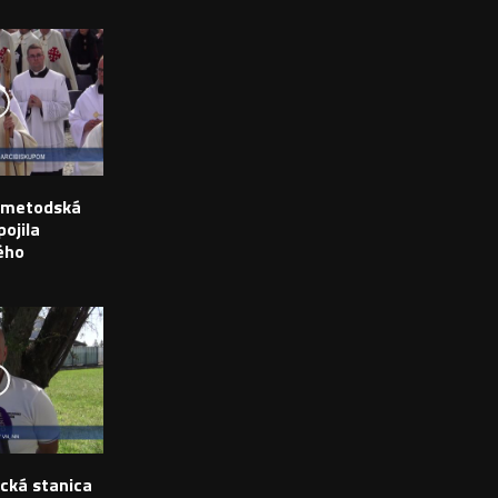
o-metodská
ojila
ého
ická stanica