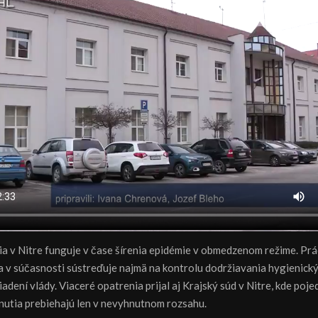
ia v Nitre funguje v čase šírenia epidémie v obmedzenom režime. Pr
sa v súčasnosti sústreďuje najmä na kontrolu dodržiavania hygienick
adení vlády. Viaceré opatrenia prijal aj Krajský súd v Nitre, kde poj
nutia prebiehajú len v nevyhnutnom rozsahu.