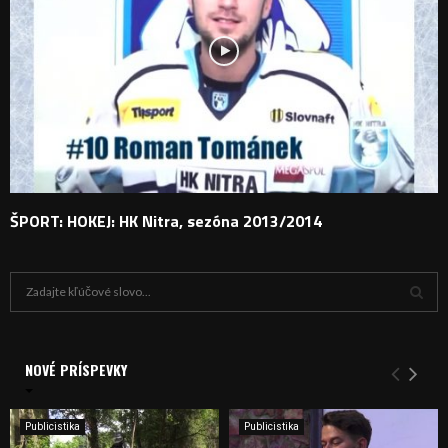
ŠPORT: HOKEJ: HK Nitra, sezóna 2013/2014
H
ľ
a
V
d
a
NOVÉ PRÍSPEVKY
Y
n
i
H
e
Publicistika
Publicistika