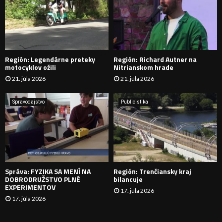
:
Ľ
A
D
Región: Legendárne preteky
Región: Richard Autner na
Á
motocyklov ožili
Nitrianskom hrade
21. júla 2026
21. júla 2026
V
A
Spravodajstvo
Publicistika
N
I
E
Správa: FYZIKA SA MENÍ NA
Región: Trenčiansky kraj
DOBRODRUŽSTVO PLNÉ
bilancuje
EXPERIMENTOV
17. júla 2026
17. júla 2026