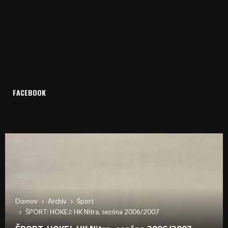
FACEBOOK
Domov
Archív
Šport
ŠPORT: HOKEJ: HK Nitra, sezóna 2006/2007