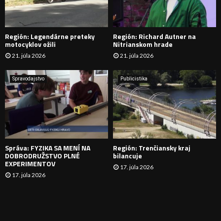
D
Región: Legendárne preteky
Región: Richard Autner na
Á
motocyklov ožili
Nitrianskom hrade
21. júla 2026
21. júla 2026
V
A
Spravodajstvo
Publicistika
N
I
E
Správa: FYZIKA SA MENÍ NA
Región: Trenčiansky kraj
DOBRODRUŽSTVO PLNÉ
bilancuje
EXPERIMENTOV
17. júla 2026
17. júla 2026