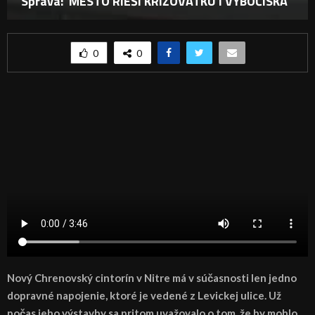
Správa: MESTO RIEŠI KRIŽOVATKU I VÝBOČISKÁ
0
0
Nový Chrenovský cintorín v Nitre má v súčasnosti len jedno
dopravné napojenie, ktoré je vedené z Levickej ulice. Už
počas jeho výstavby sa pritom uvažovalo o tom, že by mohlo