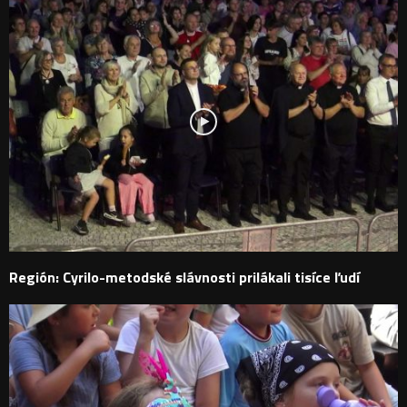
Región: Cyrilo-metodské slávnosti prilákali tisíce ľudí