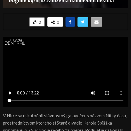
Región: Výročie založenia bábkového divadla
0
0
V Nitre sa uskutočnil slávnostný galavečer s názvom Nitky času,
prostredníctvom ktorého si Staré divadlo Karola Spišáka
pripomenulo 75. výročie svojho založenia. Podujatie sa konalo