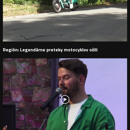
Región: Legendárne preteky motocyklov ožili