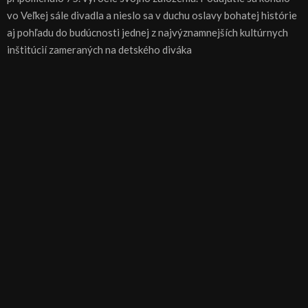
vo Veľkej sále divadla a nieslo sa v duchu oslavy bohatej histórie
aj pohľadu do budúcnosti jednej z najvýznamnejších kultúrnych
inštitúcií zameraných na detského diváka