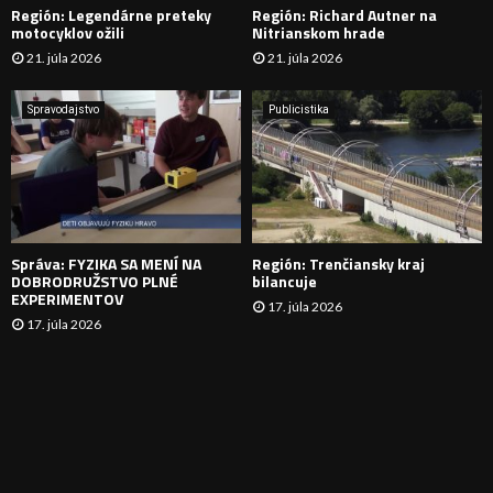
Región: Legendárne preteky
Región: Richard Autner na
Á
motocyklov ožili
Nitrianskom hrade
21. júla 2026
21. júla 2026
V
A
Spravodajstvo
Publicistika
N
I
E
Správa: FYZIKA SA MENÍ NA
Región: Trenčiansky kraj
DOBRODRUŽSTVO PLNÉ
bilancuje
EXPERIMENTOV
17. júla 2026
17. júla 2026