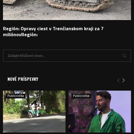
Región: Opravy ciest v Trenčianskom kraji za 7
miliónovRegión:
H
ľ
a
V
d
a
NOVÉ PRÍSPEVKY
Y
n
i
H
e
Publicistika
Publicistika
:
Ľ
A
D