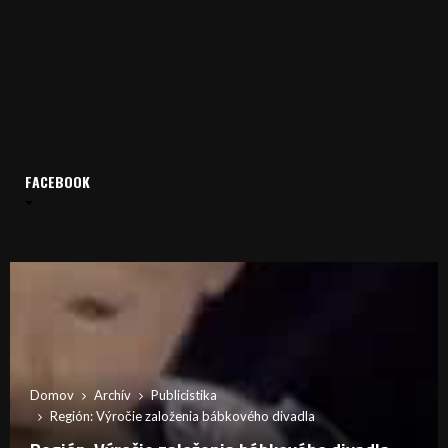
FACEBOOK
Domov
Archív
Publicistika
Región: Výročie založenia bábkového divadla