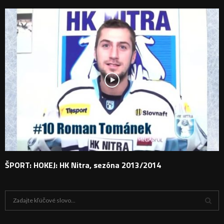
ŠPORT: HOKEJ: HK Nitra, sezóna 2013/2014
H
ľ
a
V