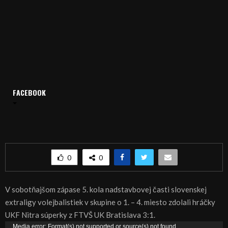
Domov
Archív
Šport
ŠPORT, VOLEJBAL – Volejbalistky UKF Nitra zdolali UK
FACEBOOK
Bratislava
ŠPORT, VOLEJBAL – Volejbalistky UKF Nitra
zdolali UK Bratislava
0
0
V sobotňajšom zápase 5. kola nadstavbovej časti slovenskej
extraligy volejbalistiek v skupine o 1. – 4. miesto zdolali hráčky
UKF Nitra súperky z FTVŠ UK Bratislava 3:1.
V
Media error: Format(s) not supported or source(s) not found