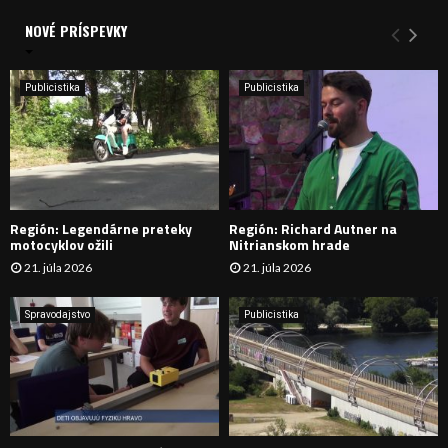
d
a
NOVÉ PRÍSPEVKY
Y
n
i
H
e
Publicistika
Publicistika
:
Ľ
A
D
Región: Legendárne preteky
Región: Richard Autner na
Á
motocyklov ožili
Nitrianskom hrade
21. júla 2026
21. júla 2026
V
A
Spravodajstvo
Publicistika
N
I
E