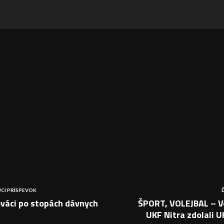
CI PRÍSPEVOK
ováci po stopách dávnych
ŠPORT, VOLEJBAL – Vo
UKF Nitra zdolali U