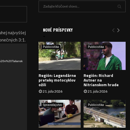
H
ľ
a
V
d
a
NOVÉ PRÍSPEVKY
Y
uhej najvyššej
n
konečných 3:1.
i
H
e
Publicistika
Publicistika
:
Ľ
%20v%20Taliansk
A
Región: Legendárne
Región: Richard
D
preteky motocyklov
Autner na
ožili
Nitrianskom hrade
Á
21. júla 2026
21. júla 2026
V
Spravodajstvo
Publicistika
A
N