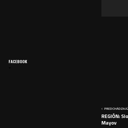
a
č
FACEBOOK
PREDCHÁDZAJÚ
REGIÓN: Sl
Mayov