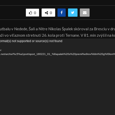
0
0
balu v Nedede, Šali a Nitre Nikolas Špalek skóroval za Bresciu v dr
aži vo víťaznom stretnutí 26. kola proti Ternane. V 81. min zvýšil na 
ormat(s) not supported or source(s) not found
u:
dns.net/archiv/%c5%a1port/sport_180221_01_%8apalek%20s%20premi%e9rov%fdm%20g%f3lom