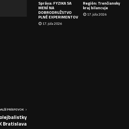
Správa: FYZIKA SA
Región: Trenčiansky
I
MENÍ NA
kraj bilancuje
DOBRODRUŽSTVO
17. júla 2026
E
PLNÉ EXPERIMENTOV
17. júla 2026
ĎALŠÍ PRÍSPEVOK
lejbalistky
K Bratislava