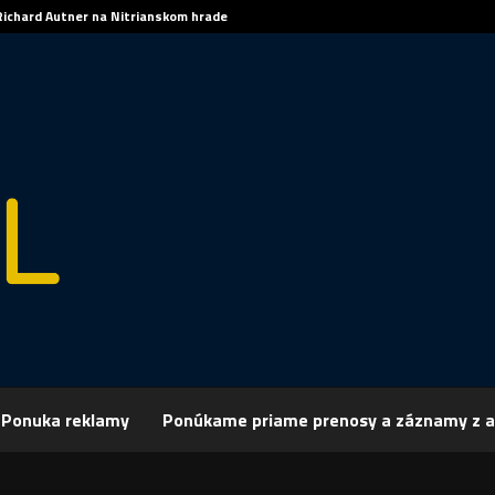
Richard Autner na Nitrianskom hrade
rchív
Šport
ŠPORT, FUTBAL – Špalek s premiérovým gólom v Taliansku
Ponuka reklamy
Ponúkame priame prenosy a záznamy z a
 FUTBAL – Špalek s premiérovým gólom v
sku