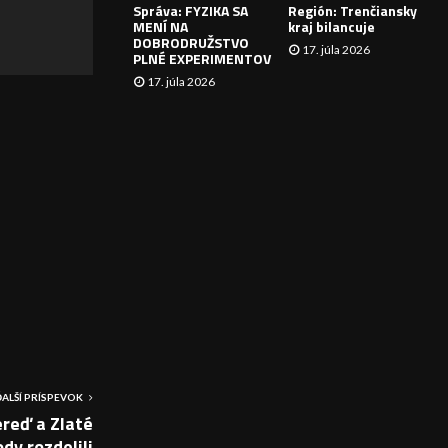
Správa: FYZIKA SA
Región: Trenčiansky
I
MENÍ NA
kraj bilancuje
DOBRODRUŽSTVO
17. júla 2026
E
PLNÉ EXPERIMENTOV
17. júla 2026
ĎALŠÍ PRÍSPEVOK
reď a Zlaté
dy rozdelili