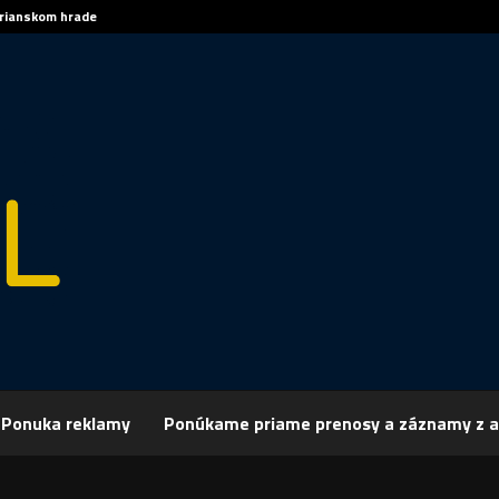
trianskom hrade
Sp
Ponuka reklamy
Ponúkame priame prenosy a záznamy z a
rchív
Šport
ŠPORT: HOKEJ-TL: Nitra doma otočila s Miškovcom
 HOKEJ-TL: Nitra doma otočila s Miškovco