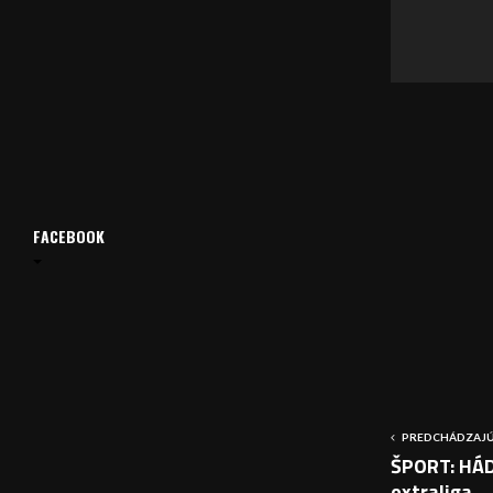
v
a
č
FACEBOOK
PREDCHÁDZAJÚ
ŠPORT: HÁD
extraliga