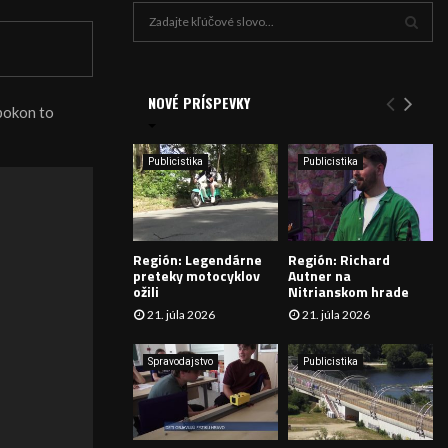
H
ľ
a
V
d
a
NOVÉ PRÍSPEVKY
Y
pokon to
n
i
H
e
Publicistika
Publicistika
:
Ľ
A
Región: Legendárne
Región: Richard
D
preteky motocyklov
Autner na
ožili
Nitrianskom hrade
Á
21. júla 2026
21. júla 2026
V
Spravodajstvo
Publicistika
A
N