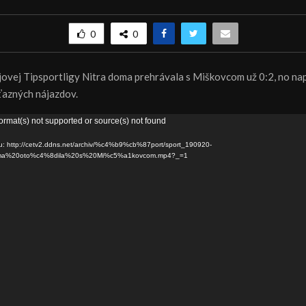
0
0
ejovej Tipsportligy Nitra doma prehrávala s Miškovcom už 0:2, no na
íťazných nájazdov.
ormat(s) not supported or source(s) not found
ru: http://cetv2.ddns.net/archiv/%c4%b9%cb%87port/sport_190920-
ma%20oto%c4%8dila%20s%20Mi%c5%a1kovcom.mp4?_=1