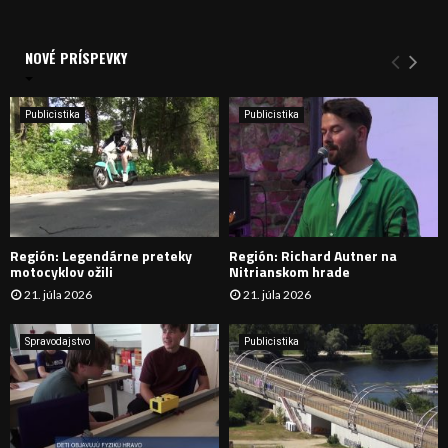
a
V
d
a
NOVÉ PRÍSPEVKY
Y
n
i
H
e
Publicistika
Publicistika
:
Ľ
A
D
Región: Legendárne preteky
Región: Richard Autner na
Á
motocyklov ožili
Nitrianskom hrade
21. júla 2026
21. júla 2026
V
A
Spravodajstvo
Publicistika
N
I