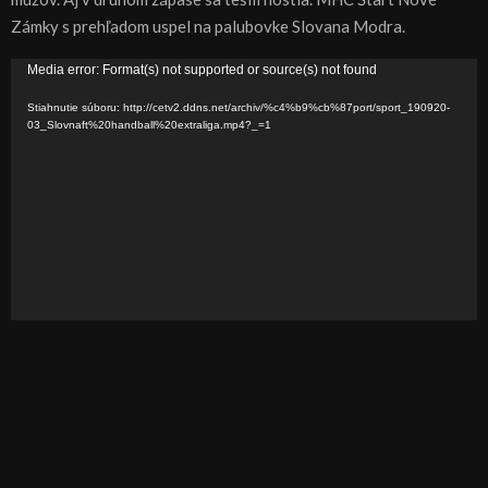
Zámky s prehľadom uspel na palubovke Slovana Modra.
V
Media error: Format(s) not supported or source(s) not found
i
Stiahnutie súboru: http://cetv2.ddns.net/archiv/%c4%b9%cb%87port/sport_190920-
d
03_Slovnaft%20handball%20extraliga.mp4?_=1
e
o
p
r
e
h
r
á
v
a
č