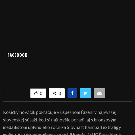
FACEBOOK
Domov
Archív
Šport
ŠPORT: HÁDZANÁ: Slovnaft handball extraliga
ŠPORT: HÁDZANÁ: Slovnaft handball extraliga
0
0
Košický nováčik pokračuje v úspešnom ťažení v najvyššej
slovenskej súťaži, keď si najnovšie poradil aj s bronzovým
medailistom uplynulého ročníka Slovnaft handball extraligy
mužov. Aj v druhom zápase sa tešili hostia. MHC Štart Nové