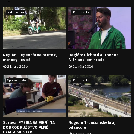
n
i
H
e
Publicistika
Publicistika
:
Ľ
A
D
Región: Legendárne preteky
Región: Richard Autner na
Á
motocyklov ožili
Nitrianskom hrade
21. júla 2026
21. júla 2026
V
A
Spravodajstvo
Publicistika
N
I
E
Správa: FYZIKA SA MENÍ NA
Región: Trenčiansky kraj
DOBRODRUŽSTVO PLNÉ
bilancuje
EXPERIMENTOV
17. júla 2026