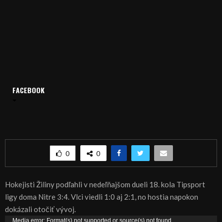
FACEBOOK
Domov
Archív
Šport
ŠPORT, HOKEJ: Štvrtá výhra Nitry v rade
ŠPORT, HOKEJ: Štvrtá výhra Nitry v rade
0
0
Hokejisti Žiliny podľahli v nedeľňajšom dueli 18. kola Tipsport
ligy doma Nitre 3:4. Vlci viedli 1:0 aj 2:1, no hostia napokon
dokázali otočiť vývoj.
V
Media error: Format(s) not supported or source(s) not found