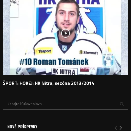
ŠPORT: HOKEJ: HK Nitra, sezóna 2013/2014
H
ľ
a
V
d
a
NOVÉ PRÍSPEVKY
Y