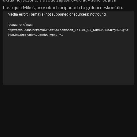
hosťujúci Mikuš, no v oboch prípadoch to gólom neskončilo.
V
Media error: Format(s) not supported or source(s) not found
i
Stiahnutie súboru:
d
http://cetv2.ddns.net/archiv/%c5%a1port/sport_151104_01_Kuri%c3%b3zny%20g%c
3%b3l%20potvrdil%20prehru.mp4?_=1
e
o
p
r
e
h
r
á
v
a
č