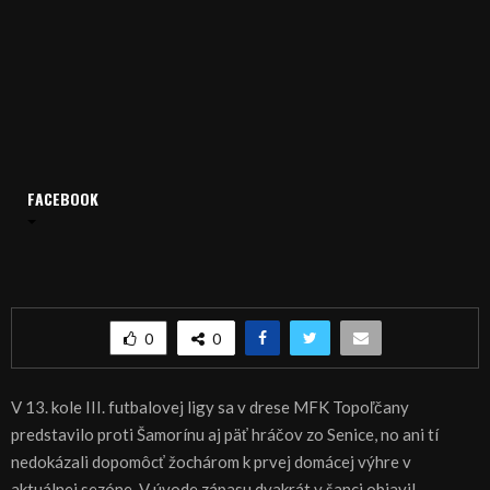
FACEBOOK
Domov
Archív
Šport
ŠPORT, FUTBAL: Kuriózny gól potvrdil prehru
ŠPORT, FUTBAL: Kuriózny gól potvrdil prehru
0
0
V 13. kole III. futbalovej ligy sa v drese MFK Topoľčany
predstavilo proti Šamorínu aj päť hráčov zo Senice, no ani tí
nedokázali dopomôcť žochárom k prvej domácej výhre v
aktuálnej sezóne. V úvode zápasu dvakrát v šanci objavil