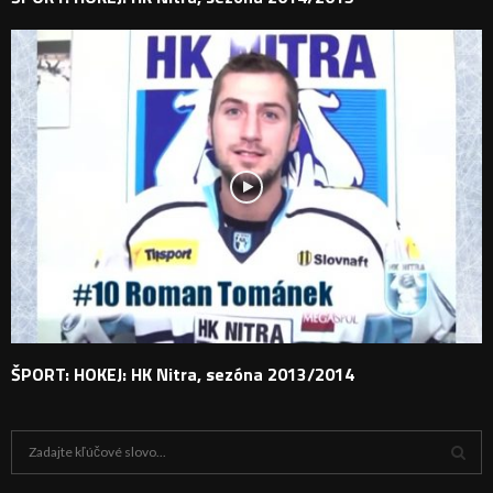
ŠPORT: HOKEJ: HK Nitra, sezóna 2013/2014
H
ľ
a