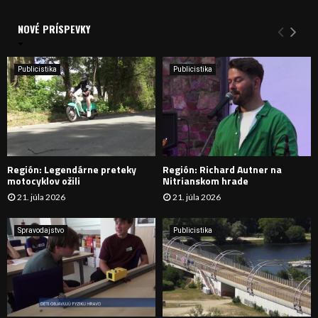
V
d
a
NOVÉ PRÍSPEVKY
Y
n
i
H
e
Publicistika
Publicistika
:
Ľ
A
D
Región: Legendárne preteky
Región: Richard Autner na
Á
motocyklov ožili
Nitrianskom hrade
21. júla 2026
21. júla 2026
V
A
Spravodajstvo
Publicistika
N
I
E