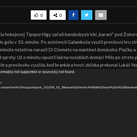
0
0
ola hokejovej Tipsportligy začali banskobystrickí „barani“ pod Zobo
do gólu v 10. minúte. Po asistencii Galamboša využil presilovú hru st
 minúte nešetrne narazil Di Diomete na mantinel domáceho Piačku a
sprchy. Už o minútu opustil ľad na nosidlách domáci Milo po strete p
tra presilovku využila, keď brankára hostí zblízka prekonal Lukáš N
ormat(s) not supported or source(s) not found
u:
dns.net/archiv/%c5%a1port/sport_151009_02_Nitrania%20oto%c4%8dili%20duel%20s%20Bansko