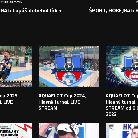
CI PRÍSPEVOK
BAL: Lapáš dobehol lídra
ŠPORT, HOKEJBAL: R
PEVKY
up 2025,
AQUAFLOT Cup 2024,
AQUAFLOT Cup
, LIVE
Hlavný turnaj, LIVE
Hlavný turnaj,
STREAM
STREAM od 8:0
2023