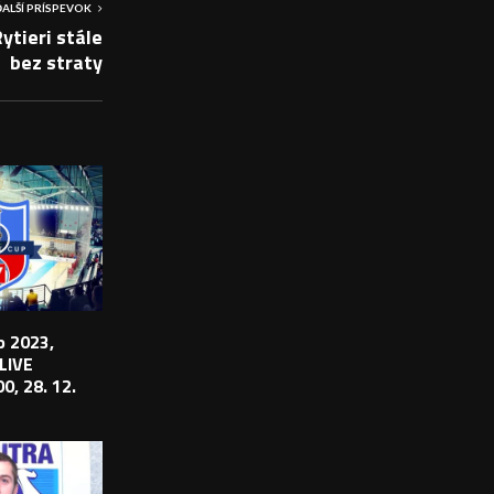
ĎALŠÍ PRÍSPEVOK
ytieri stále
bez straty
 2023,
 LIVE
0, 28. 12.