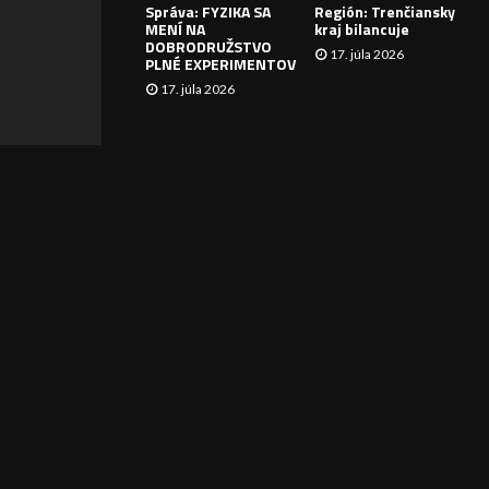
Správa: FYZIKA SA
Región: Trenčiansky
I
MENÍ NA
kraj bilancuje
DOBRODRUŽSTVO
17. júla 2026
E
PLNÉ EXPERIMENTOV
17. júla 2026