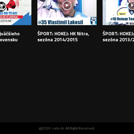
jväčšieho
ŠPORT: HOKEJ: HK Nitra,
ŠPORT: HOKEJ:
lovensku
sezóna 2014/2015
sezóna 2013/
@2019 - cetv.sk. All Right Reserved.