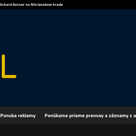
Richard Autner na Nitrianskom hrade
Ponuka reklamy
Ponúkame priame prenosy a záznamy z a
rchív
Šport
ŠPORT, HOKEJ: Nitrania otočili duel s Banskobystričanmi
 HOKEJ: Nitrania otočili duel s Banskobyst