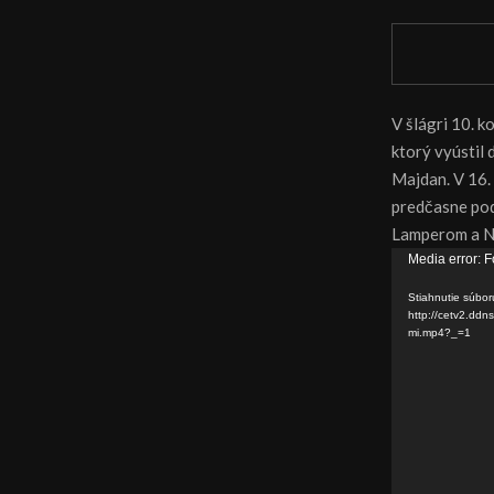
V šlágri 10. k
ktorý vyústil 
Majdan. V 16.
predčasne pod 
Lamperom a Ni
V
Media error: F
i
Stiahnutie súbor
d
http://cetv2.d
mi.mp4?_=1
e
o
p
r
e
h