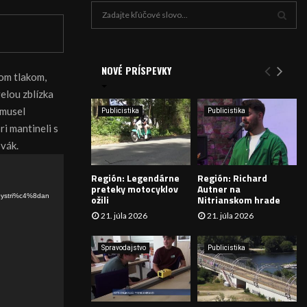
H
ľ
a
V
d
a
NOVÉ PRÍSPEVKY
Y
rom tlakom,
n
relou zblízka
i
H
e
 musel
Publicistika
Publicistika
:
Ľ
ri mantineli s
ovák.
A
Región: Legendárne
Región: Richard
D
preteky motocyklov
Autner na
bystri%c4%8dan
ožili
Nitrianskom hrade
Á
21. júla 2026
21. júla 2026
V
Spravodajstvo
Publicistika
A
N