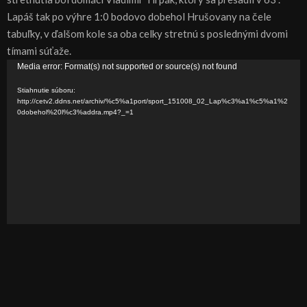
Lapáš tak po výhre 1:0 bodovo dobehol Hrušovany na čele
tabuľky, v ďalšom kole sa oba celky stretnú s poslednými dvomi
tímami súťaže.
V
Media error: Format(s) not supported or source(s) not found
i
Stiahnutie súboru:
d
http://cetv2.ddns.net/archiv/%c5%a1port/sport_151008_02_Lap%c3%a1%c5%a1%2
0dobehol%20l%c3%addra.mp4?_=1
e
o
p
r
e
h
r
á
v
a
č