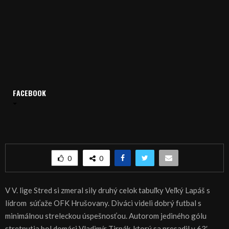
FACEBOOK
Domov
Archív
Šport
ŠPORT, FUTBAL: Lapáš dobehol lídra
ŠPORT, FUTBAL: Lapáš dobehol lídra
0
0
V V. lige Stred si zmeral sily druhý celok tabuľky Veľký Lapáš s
lídrom súťaže OFK Hrušovany. Diváci videli dobrý futbal s
minimálnou streleckou úspešnosťou. Autorom jediného gólu
stretnutia bol domáci Vladimír Tirpák, ktorý sa presadil v 63′.