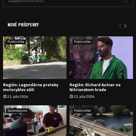
ľ
a
V
d
a
NOVÉ PRÍSPEVKY
Y
n
i
H
e
Publicistika
Publicistika
:
Ľ
A
D
Región: Legendárne preteky
Región: Richard Autner na
Á
motocyklov ožili
Nitrianskom hrade
21. júla 2026
21. júla 2026
V
A
Spravodajstvo
Publicistika
N
I