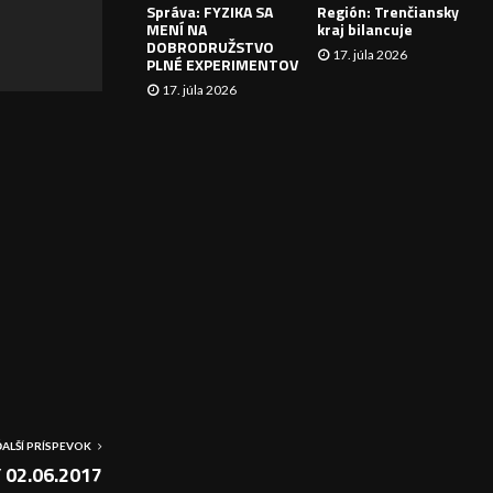
Správa: FYZIKA SA
Región: Trenčiansky
I
MENÍ NA
kraj bilancuje
DOBRODRUŽSTVO
17. júla 2026
E
PLNÉ EXPERIMENTOV
17. júla 2026
ĎALŠÍ PRÍSPEVOK
 02.06.2017