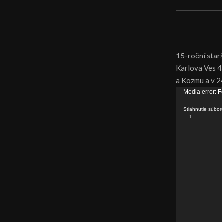
15-roční starš
Karlova Ves 4:
a Kozmu a v 24
V
Media error: F
i
Stiahnutie súb
d
_=1
e
o
p
r
e
h
r
á