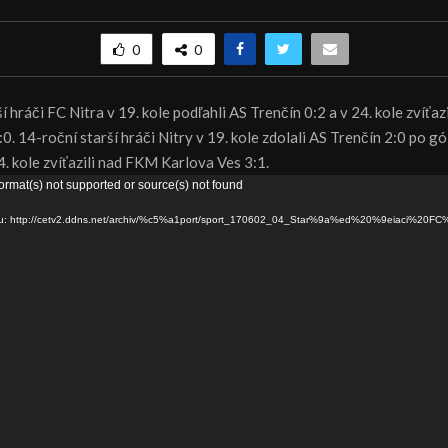
0
0
í hráči FC Nitra v 19. kole podľahli AS Trenčín 0:2 a v 24. kole zvíťa
0. 14-roční starší hráči Nitry v 19. kole zdolali AS Trenčín 2:0 po g
. kole zvíťazili nad FKM Karlova Ves 3:1.
ormat(s) not supported or source(s) not found
oru: http://cetv2.ddns.net/archiv/%c5%a1port/sport_170602_04_Star%9a%ed%20%9eiaci%20FC