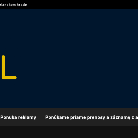
trianskom hrade
Sp
Ponuka reklamy
Ponúkame priame prenosy a záznamy z a
rchív
Šport
ŠPORT, FUTBAL – Starší žiaci FC Nitra
 FUTBAL – Starší žiaci FC Nitra