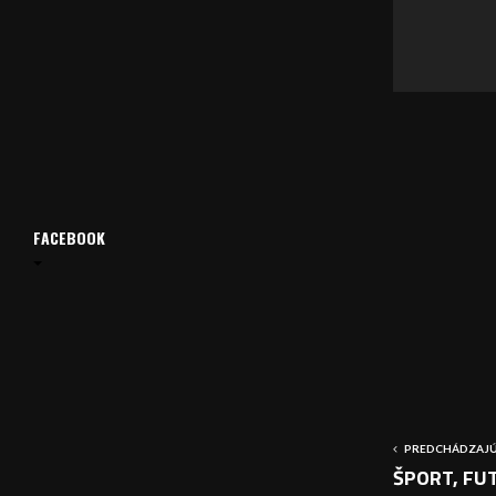
v
a
č
FACEBOOK
PREDCHÁDZAJÚ
ŠPORT, FUT