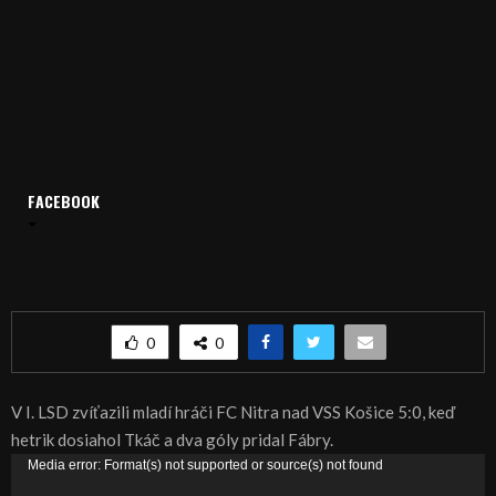
Domov
Archív
Šport
FACEBOOK
ŠPORT, FUTBAL – Jasná výhra dorastencov Nitry
ŠPORT, FUTBAL – Jasná výhra dorastencov
Nitry
0
0
V I. LSD zvíťazili mladí hráči FC Nitra nad VSS Košice 5:0, keď
hetrik dosiahol Tkáč a dva góly pridal Fábry.
V
Media error: Format(s) not supported or source(s) not found
i