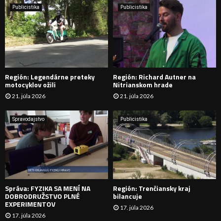
e
Publicistika
Publicistika
:
Ľ
A
D
Región: Legendárne preteky
Región: Richard Autner na
Á
motocyklov ožili
Nitrianskom hrade
21. júla 2026
21. júla 2026
V
A
Spravodajstvo
Publicistika
N
I
E
Správa: FYZIKA SA MENÍ NA
Región: Trenčiansky kraj
DOBRODRUŽSTVO PLNÉ
bilancuje
EXPERIMENTOV
17. júla 2026
17. júla 2026