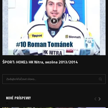
ŠPORT: HOKEJ: HK Nitra, sezóna 2013/2014
H
ľ
a
V
d
a
NOVÉ PRÍSPEVKY
Y
n
i
H