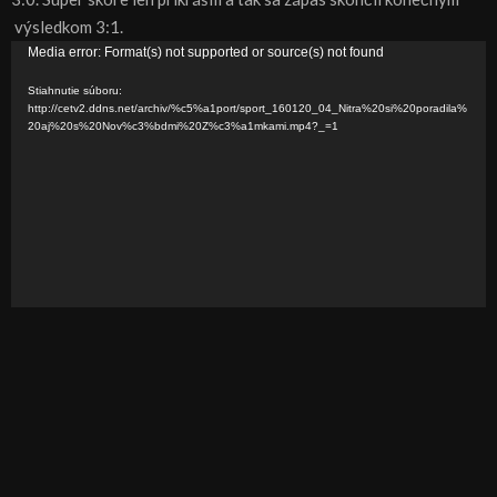
výsledkom 3:1.
V
Media error: Format(s) not supported or source(s) not found
i
Stiahnutie súboru:
d
http://cetv2.ddns.net/archiv/%c5%a1port/sport_160120_04_Nitra%20si%20poradila%
20aj%20s%20Nov%c3%bdmi%20Z%c3%a1mkami.mp4?_=1
e
o
p
r
e
h
r
á
v
a
č