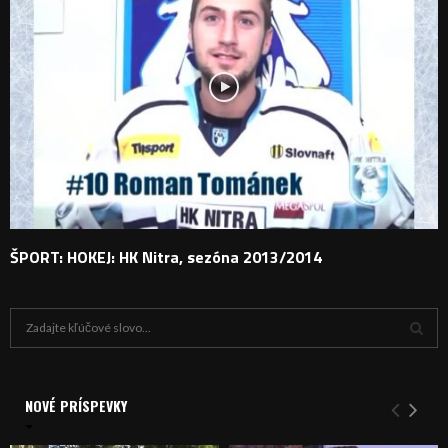
ŠPORT: HOKEJ: HK Nitra, sezóna 2013/2014
H
ľ
a
V
d
a
NOVÉ PRÍSPEVKY
Y
n
i
H