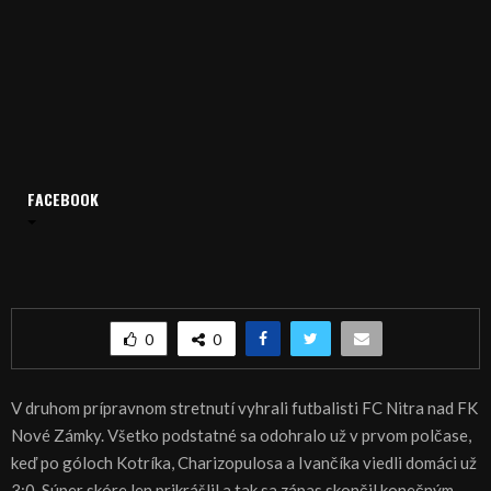
Domov
Archív
Šport
FACEBOOK
ŠPORT, FUTBAL – Nitra si poradila aj s Novými Zámkami
ŠPORT, FUTBAL – Nitra si poradila aj s Novými
Zámkami
0
0
V druhom prípravnom stretnutí vyhrali futbalisti FC Nitra nad FK
Nové Zámky. Všetko podstatné sa odohralo už v prvom polčase,
keď po góloch Kotríka, Charizopulosa a Ivančíka viedli domáci už
3:0. Súper skóre len prikrášlil a tak sa zápas skončil konečným