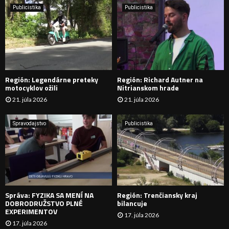
e
Publicistika
Publicistika
:
Ľ
A
D
Región: Legendárne preteky
Región: Richard Autner na
Á
motocyklov ožili
Nitrianskom hrade
21. júla 2026
21. júla 2026
V
A
Spravodajstvo
Publicistika
N
I
E
Správa: FYZIKA SA MENÍ NA
Región: Trenčiansky kraj
DOBRODRUŽSTVO PLNÉ
bilancuje
EXPERIMENTOV
17. júla 2026
17. júla 2026