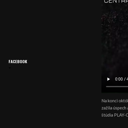
FACEBOOK
Na konci októ
zažila úspech 
štúdia PLAY-O