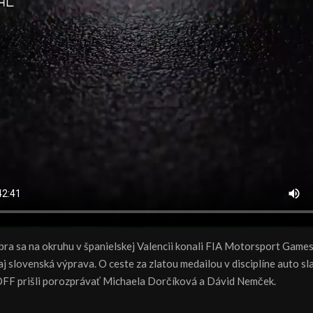
bra sa na okruhu v španielskej Valencii konali FIA Motorsport Games
aj slovenská výprava. O ceste za zlatou medailou v disciplíne auto s
FF prišli porozprávať Michaela Dorčíková a Dávid Nemček.