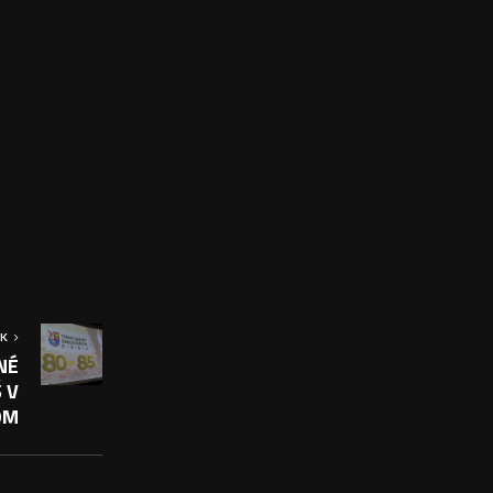
OK
NÉ
 V
OM