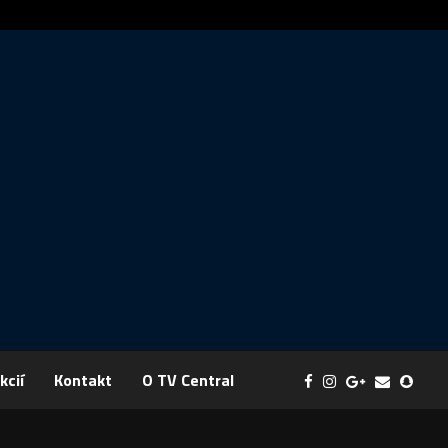
ráva: FYZIKA SA MENÍ NA DOBRODRUŽSTVO PLNÉ EXPERIMENTOV
kcií
Kontakt
O TV Central