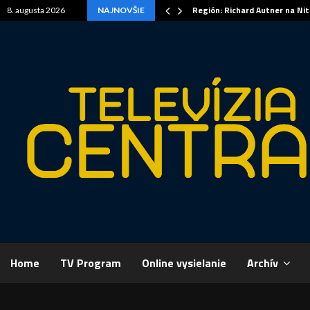
Región: Richard Autner na Ni
8. augusta 2026
NAJNOVŠIE
Home
TV Program
Online vysielanie
Archív