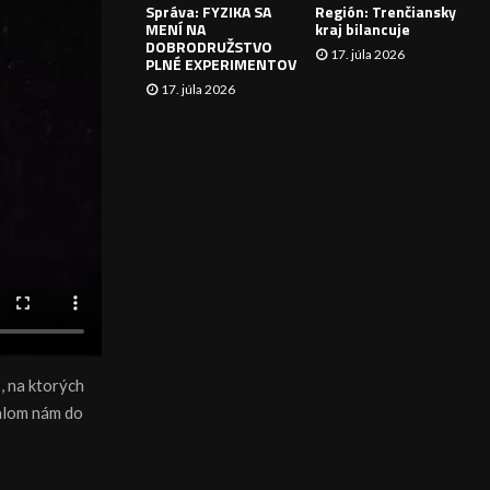
Správa: FYZIKA SA
Región: Trenčiansky
I
MENÍ NA
kraj bilancuje
DOBRODRUŽSTVO
17. júla 2026
E
PLNÉ EXPERIMENTOV
17. júla 2026
, na ktorých
lalom nám do