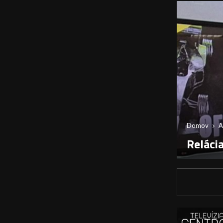
Domov
A
Reláci