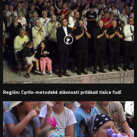
Región: Cyrilo-metodské slávnosti prilákali tisíce ľudí