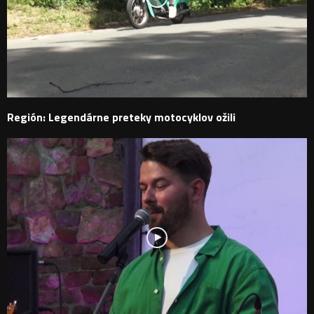
Región: Legendárne preteky motocyklov ožili