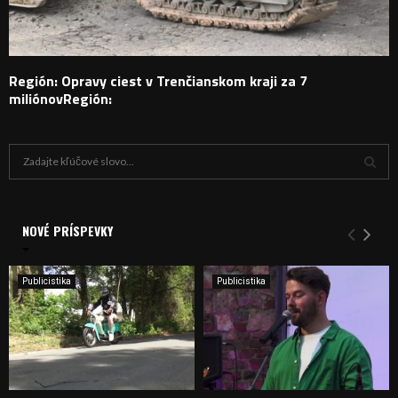
Región: Opravy ciest v Trenčianskom kraji za 7
miliónovRegión:
H
ľ
a
V
d
a
NOVÉ PRÍSPEVKY
Y
n
i
H
e
Publicistika
Publicistika
:
Ľ
A
D