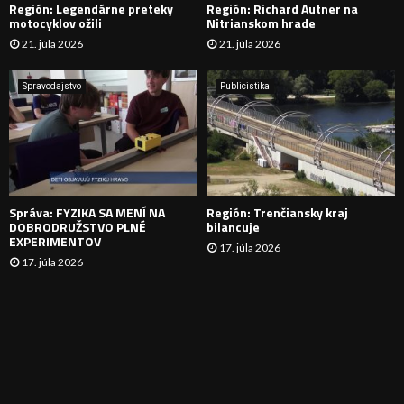
Región: Legendárne preteky
Región: Richard Autner na
Á
motocyklov ožili
Nitrianskom hrade
21. júla 2026
21. júla 2026
V
A
Spravodajstvo
Publicistika
N
I
E
Správa: FYZIKA SA MENÍ NA
Región: Trenčiansky kraj
DOBRODRUŽSTVO PLNÉ
bilancuje
EXPERIMENTOV
17. júla 2026
17. júla 2026