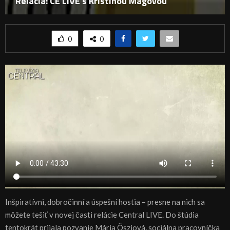
Relácia: CE LIVE s Kristínou Magovou
0
0
Inšpiratívni, dobročinní a úspešní hostia – presne na nich sa
môžete tešiť v novej časti relácie Central LIVE. Do štúdia
tentokrát prijala pozvanie Mária Ösziová, sociálna pracovníčka