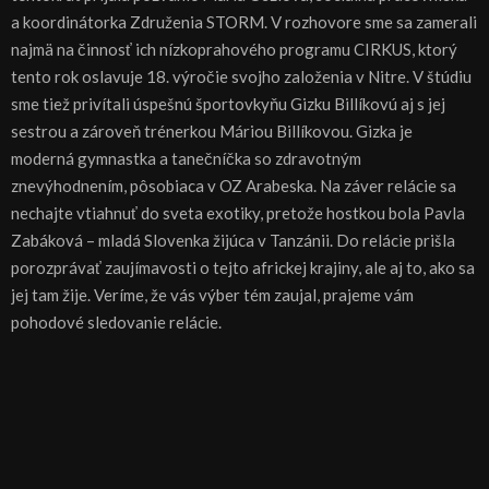
a koordinátorka Združenia STORM. V rozhovore sme sa zamerali
najmä na činnosť ich nízkoprahového programu CIRKUS, ktorý
tento rok oslavuje 18. výročie svojho založenia v Nitre. V štúdiu
sme tiež privítali úspešnú športovkyňu Gizku Billíkovú aj s jej
sestrou a zároveň trénerkou Máriou Billíkovou. Gizka je
moderná gymnastka a tanečníčka so zdravotným
znevýhodnením, pôsobiaca v OZ Arabeska. Na záver relácie sa
nechajte vtiahnuť do sveta exotiky, pretože hostkou bola Pavla
Zabáková – mladá Slovenka žijúca v Tanzánii. Do relácie prišla
porozprávať zaujímavosti o tejto africkej krajiny, ale aj to, ako sa
jej tam žije. Veríme, že vás výber tém zaujal, prajeme vám
pohodové sledovanie relácie.