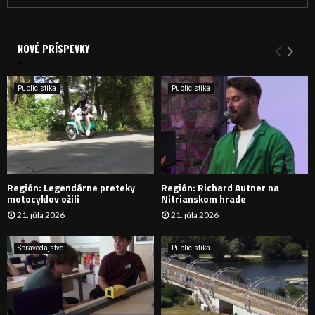
ľ
a
V
d
a
NOVÉ PRÍSPEVKY
Y
n
i
H
e
Publicistika
Publicistika
:
Ľ
A
D
Región: Legendárne preteky
Región: Richard Autner na
Á
motocyklov ožili
Nitrianskom hrade
21. júla 2026
21. júla 2026
V
A
Spravodajstvo
Publicistika
N
I