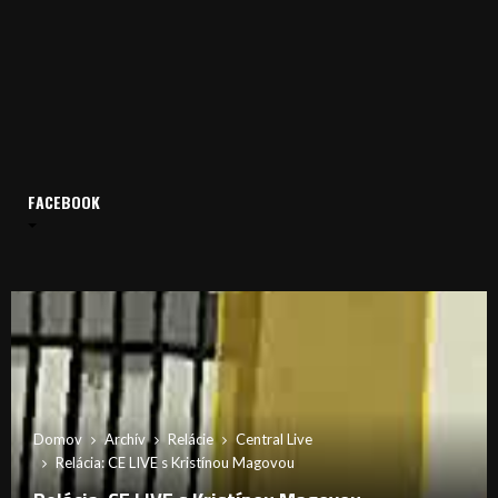
FACEBOOK
Domov
Archív
Relácie
Central Live
Relácia: CE LIVE s Kristínou Magovou