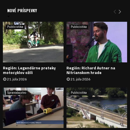
d
a
NOVÉ PRÍSPEVKY
Y
n
i
H
e
Publicistika
Publicistika
:
Ľ
A
D
Región: Legendárne preteky
Región: Richard Autner na
Á
motocyklov ožili
Nitrianskom hrade
21. júla 2026
21. júla 2026
V
A
Spravodajstvo
Publicistika
N
I
E