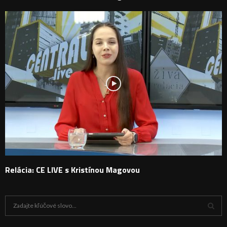
Relácia: CE LIVE s Kristínou Magovou
H
ľ
a
V