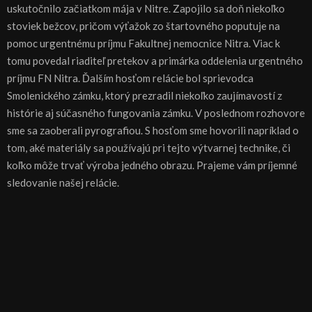
uskutočnilo začiatkom mája v Nitre. Zapojilo sa doň niekoľko
stoviek bežcov, pričom výťažok zo štartovného poputuje na
pomoc urgentnému príjmu Fakultnej nemocnice Nitra. Viac k
tomu povedal riaditeľ pretekov a primárka oddelenia urgentného
príjmu FN Nitra. Ďalším hosťom relácie bol sprievodca
Smolenického zámku, ktorý prezradil niekoľko zaujímavostí z
histórie aj súčasného fungovania zámku. V poslednom rozhovore
sme sa zaoberali pyrografiou. S hosťom sme hovorili napríklad o
tom, aké materiály sa používajú pri tejto výtvarnej technike, či
koľko môže trvať výroba jedného obrazu. Prajeme vám príjemné
sledovanie našej relácie.