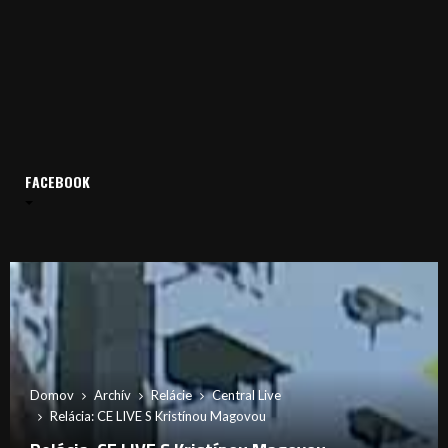
FACEBOOK
Domov
Archív
Relácie
Central Live
Relácia: CE LIVE S Kristínou Magovou