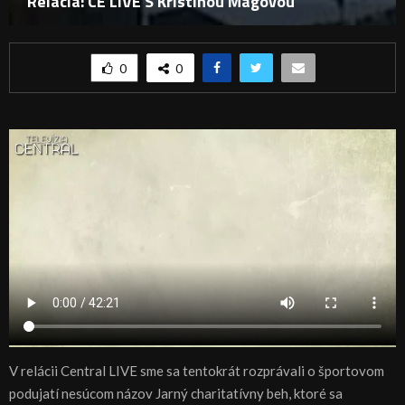
Relácia: CE LIVE S Kristínou Magovou
0
0
V relácii Central LIVE sme sa tentokrát rozprávali o športovom
podujatí nesúcom názov Jarný charitatívny beh, ktoré sa